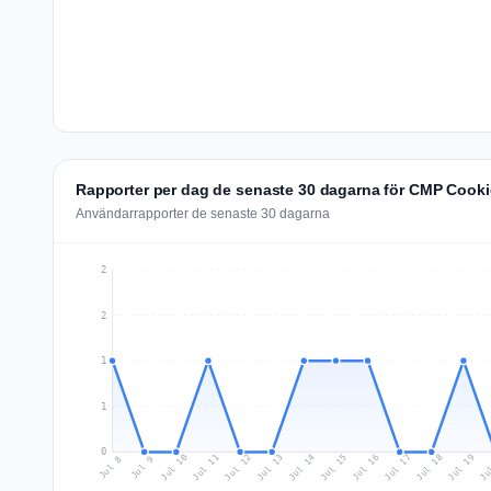
Rapporter per dag de senaste 30 dagarna för CMP Cook
Användarrapporter de senaste 30 dagarna
2
2
1
1
0
Jul 17
Ju
Jul 10
Jul 13
Jul 16
Jul 19
Jul 12
Jul 15
Jul 18
Jul 11
Jul 14
Jul 8
Jul 9