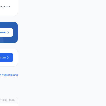
dagarna
rome
artan
 avbrottskarta
RTISE HERE