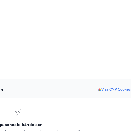
pp
Visa CMP Cookiess
✅
ga senaste händelser