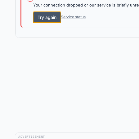
Your connection dropped or our service is briefly unre
Try again
Service status
ADVERTISEMENT