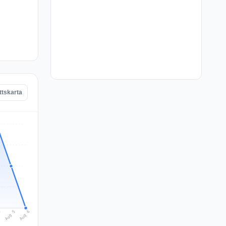
ttskarta
Aug 6
Aug 5
4