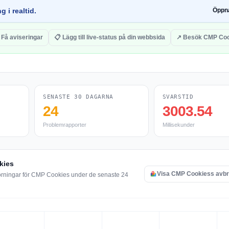
g i realtid.
Öppn
 Få aviseringar
📋 Lägg till live-status på din webbsida
↗ Besök CMP Coo
SENASTE 30 DAGARNA
SVARSTID
24
3003.54
Problemrapporter
Millisekunder
kies
Visa CMP Cookiess avbr
törningar för CMP Cookies under de senaste 24