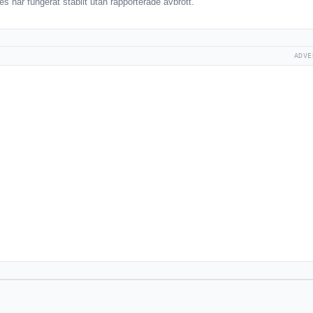
 har fungerat stabilt utan rapporterade avbrott.
ADVE