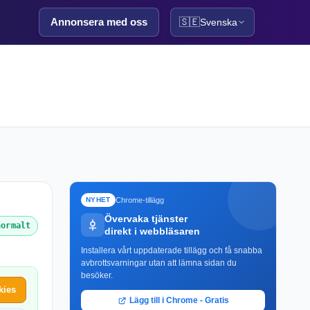
Annonsera med oss
🇸🇪
Svenska
Chrome-tillägg
NYHET
Övervaka tjänster
normalt
direkt i webbläsaren
Installera vårt uppdaterade tillägg och få snabba
avbrottsvarningar utan att lämna sidan du
besöker.
kies
Lägg till i Chrome - Gratis