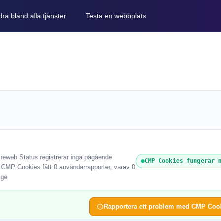
ra bland alla tjänster
Testa en webbplats
reweb Status registrerar inga pågående
CMP Cookies fungerar 
r CMP Cookies fått 0 användarrapporter, varav 0
ige
Rapportera ett problem med CMP Coo