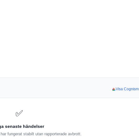
Visa Cognisms
✅
ga senaste händelser
ar fungerat stabilt utan rapporterade avbrott.