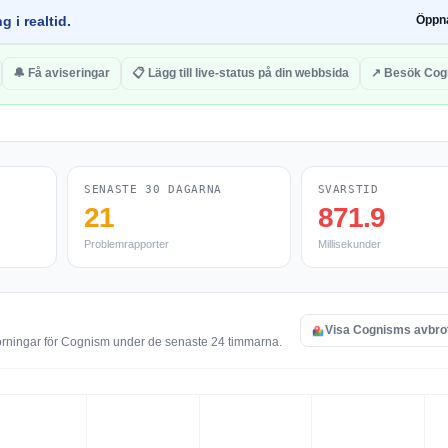
g i realtid.
Öppn
🔔 Få aviseringar
📋 Lägg till live-status på din webbsida
↗ Besök Cog
SENASTE 30 DAGARNA
SVARSTID
21
871.9
Problemrapporter
Millisekunder
Visa Cognisms avbro
törningar för Cognism under de senaste 24 timmarna.