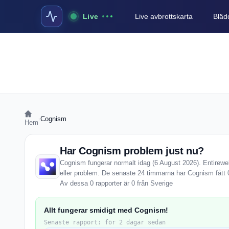
Live
Live avbrottskarta
Blädd
›
Cognism
Hem
Har Cognism problem just nu?
Cognism fungerar normalt idag (6 August 2026). Entireweb
eller problem. De senaste 24 timmarna har Cognism fått 
Av dessa 0 rapporter är 0 från Sverige
Allt fungerar smidigt med Cognism!
Senaste rapport: för 2 dagar sedan