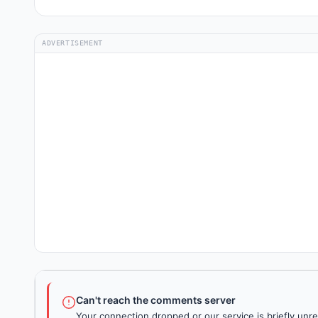
ADVERTISEMENT
Can't reach the comments server
Your connection dropped or our service is briefly unre