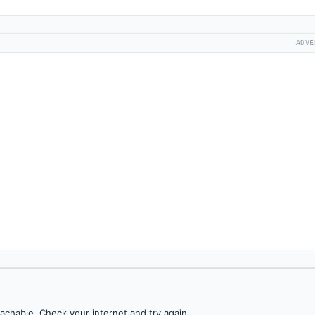
ADVE
achable. Check your internet and try again.