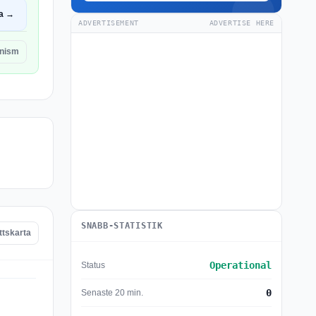
a →
ADVERTISEMENT
ADVERTISE HERE
nism
SNABB-STATISTIK
ttskarta
Operational
Status
0
Senaste 20 min.