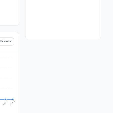
ttskarta
Aug 6
Aug 5
4