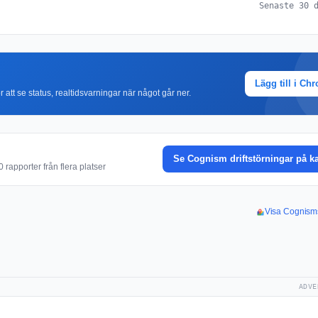
Senaste 30 
Lägg till i Ch
r att se status, realtidsvarningar när något går ner.
Se Cognism driftstörningar på k
rapporter från flera platser
Visa Cognisms
ADVE