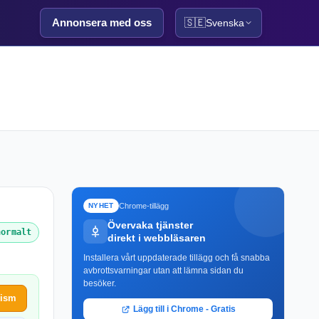
Annonsera med oss
🇸🇪
Svenska
Chrome-tillägg
NYHET
Övervaka tjänster
normalt
direkt i webbläsaren
Installera vårt uppdaterade tillägg och få snabba
avbrottsvarningar utan att lämna sidan du
besöker.
nism
Lägg till i Chrome - Gratis