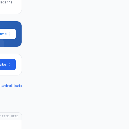
dagarna
rome
artan
 avbrottskarta
RTISE HERE