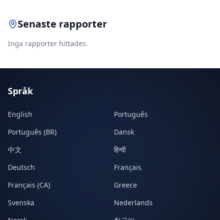
Senaste rapporter
Inga rapporter hittades.
Språk
English
Português
Português (BR)
Dansk
中文
हिन्दी
Deutsch
Français
Français (CA)
Greece
Svenska
Nederlands