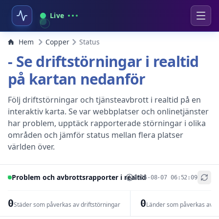
Live
Hem
Copper
Status
- Se driftstörningar i realtid
på kartan nedanför
Följ driftstörningar och tjänsteavbrott i realtid på en
interaktiv karta. Se var webbplatser och onlinetjänster
har problem, upptäck rapporterade störningar i olika
områden och jämför status mellan flera platser
världen över.
Problem och avbrottsrapporter i realtid
2026-08-07 06:52:09
+
−
0
0
Städer som påverkas av driftstörningar
Länder som påverkas av dr
Leaflet
|
© OpenStreetMap contributors