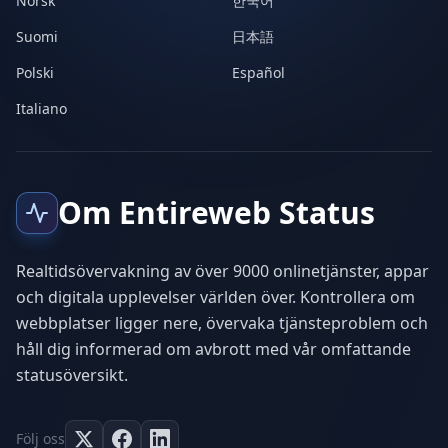
Norsk
한국어
Suomi
日本語
Polski
Español
Italiano
Om Entireweb Status
Realtidsövervakning av över 9000 onlinetjänster, appar
och digitala upplevelser världen över. Kontrollera om
webbplatser ligger nere, övervaka tjänsteproblem och
håll dig informerad om avbrott med vår omfattande
statusöversikt.
Följ oss