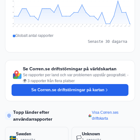
6
5
3
2
0
Jul 18
Jul 21
Jul 24
Jul 11
Jul 27
Jul 14
Jul 17
Jul 30
Jul 20
Jul 23
Jul 26
Jul 13
Jul 16
Jul 29
Jul 19
Jul 22
Jul 25
Jul 12
Jul 15
Jul 28
Jul 31
Aug 4
Aug 7
Aug 3
Aug 6
Aug 9
Aug 2
Aug 5
Aug 8
Aug 1
Globalt antal rapporter
Senaste 30 dagarna
Se Corren.se driftstörningar på världskartan
Se rapporter per land och var problemen uppstår geografiskt. -
🌍 3 rapporter från flera platser
Se Corren.se driftstörningar på kartan
Topp länder efter
Visa Corren.ses
driftskarta
användarrapporter
Sweden
Unknown
🏳️
2 reports
1 reports