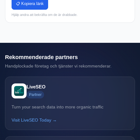
📋 Kopiera länk
Hjälp andra att bekräfta om de är drabbade.
Rekommenderade partners
Handplockade företag och tjänster vi rekommenderar.
LiveSEO
Partner
Turn your search data into more organic traffic
Visit LiveSEO Today →