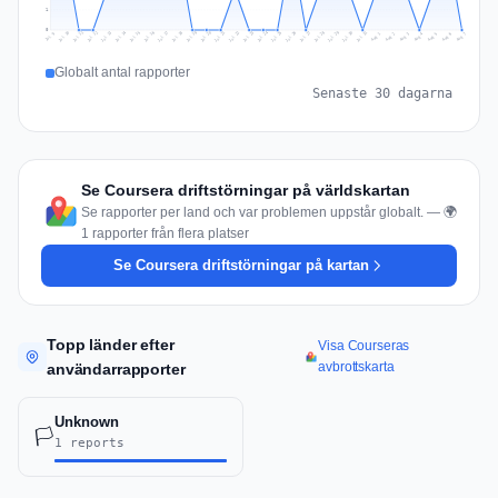
1
0
Jul 16
Jul 19
Jul 22
Jul 25
Jul 12
Jul 15
Jul 28
Jul 31
Jul 18
Jul 21
Jul 24
Jul 11
Jul 14
Jul 27
Jul 30
Jul 17
Jul 20
Jul 23
Jul 10
Jul 13
Jul 26
Jul 29
Aug 2
Aug 5
Aug 1
Aug 4
Jul 9
Aug 7
Aug 3
Aug 6
Globalt antal rapporter
Senaste 30 dagarna
Se Coursera driftstörningar på världskartan
Se rapporter per land och var problemen uppstår globalt. — 🌍
1 rapporter från flera platser
Se Coursera driftstörningar på kartan
Topp länder efter
Visa Courseras
avbrottskarta
användarrapporter
Unknown
🏳️
1 reports