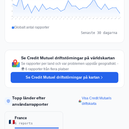
9
6
3
0
Jul 18
Jul 21
Jul 24
Jul 11
Jul 27
Jul 14
Jul 17
Jul 30
Jul 20
Jul 23
Jul 26
Jul 13
Jul 16
Jul 29
Jul 19
Jul 22
Jul 25
Jul 12
Jul 15
Jul 28
Jul 31
Aug 4
Aug 7
Aug 3
Aug 6
Aug 9
Aug 2
Aug 5
Aug 8
Aug 1
Globalt antal rapporter
Senaste 30 dagarna
Se Credit Mutuel driftstörningar på världskartan
Se rapporter per land och var problemen uppstår geografiskt. -
🌍 6 rapporter från flera platser
Se Credit Mutuel driftstörningar på kartan
Topp länder efter
Visa Credit Mutuels
driftskarta
användarrapporter
France
6 reports