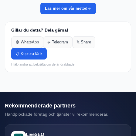
Läs mer om vår metod
Gillar du detta? Dela gärna!
🟢 WhatsApp
✈️ Telegram
𝕏 Share
📋 Kopiera länk
Hjälp andra att bekräfta om de är drabbade.
Rekommenderade partners
Handplockade företag och tjänster vi rekommenderar.
LiveSEO