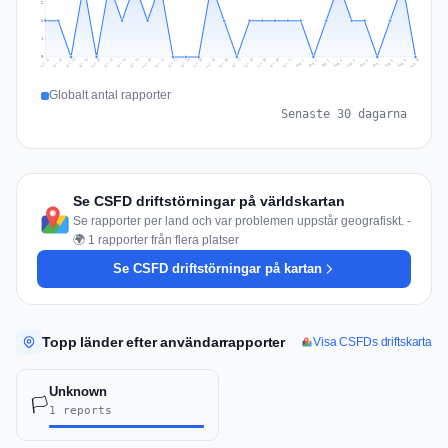
2
1
1
0
Jul 19
Jul 22
Jul 25
Jul 12
Jul 28
Aug 10
Jul 15
Jul 18
Jul 31
Jul 21
Jul 24
Jul 27
Jul 14
Jul 17
Jul 30
Jul 20
Jul 23
Jul 26
Jul 13
Jul 16
Jul 29
Aug 5
Aug 8
Aug 1
Aug 4
Aug 7
Aug 3
Aug 6
Aug 9
Aug 2
Globalt antal rapporter
Senaste 30 dagarna
Se CSFD driftstörningar på världskartan
Se rapporter per land och var problemen uppstår geografiskt. -
🌍 1 rapporter från flera platser
Se CSFD driftstörningar på kartan
Topp länder efter användarrapporter
Visa CSFDs driftskarta
Unknown
🏳️
1 reports