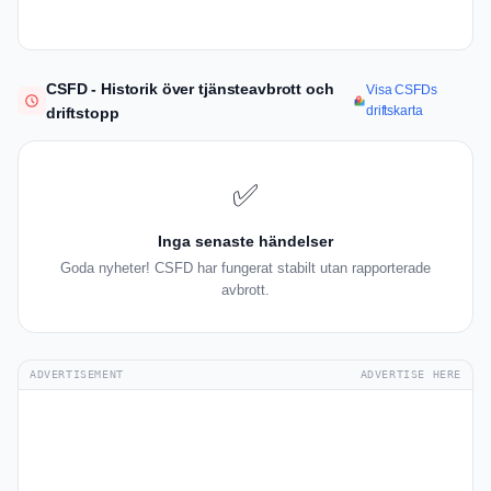
CSFD - Historik över tjänsteavbrott och
Visa CSFDs
driftskarta
driftstopp
✅
Inga senaste händelser
Goda nyheter! CSFD har fungerat stabilt utan rapporterade
avbrott.
ADVERTISEMENT
ADVERTISE HERE