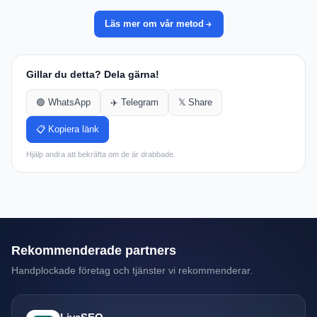
Läs mer om vår metod
Gillar du detta? Dela gärna!
🟢 WhatsApp
✈️ Telegram
𝕏 Share
📋 Kopiera länk
Hjälp andra att bekräfta om de är drabbade.
Rekommenderade partners
Handplockade företag och tjänster vi rekommenderar.