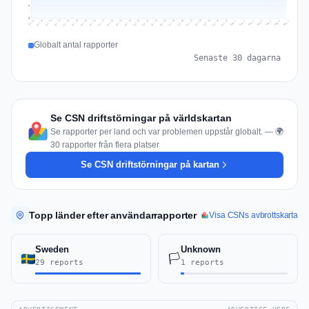
9
0
Jul 16
Jul 19
Jul 22
Jul 25
Jul 12
Jul 15
Jul 28
Jul 31
Jul 18
Jul 21
Jul 24
Jul 11
Jul 14
Jul 27
Jul 30
Jul 17
Jul 20
Jul 23
Jul 10
Jul 13
Jul 26
Jul 29
Aug 2
Aug 5
Aug 1
Aug 4
Jul 9
Aug 7
Aug 3
Aug 6
Globalt antal rapporter
Senaste 30 dagarna
Se CSN driftstörningar på världskartan
Se rapporter per land och var problemen uppstår globalt. — 🌍
30 rapporter från flera platser
Se CSN driftstörningar på kartan
Topp länder efter användarrapporter
Visa CSNs avbrottskarta
Sweden
Unknown
🏳️
29 reports
1 reports