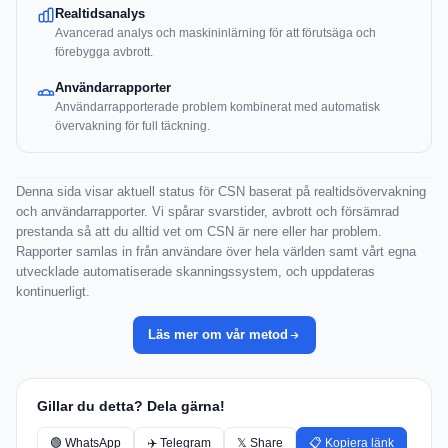
Realtidsanalys
Avancerad analys och maskininlärning för att förutsäga och
förebygga avbrott.
Användarrapporter
Användarrapporterade problem kombinerat med automatisk
övervakning för full täckning.
Denna sida visar aktuell status för CSN baserat på realtidsövervakning
och användarrapporter. Vi spårar svarstider, avbrott och försämrad
prestanda så att du alltid vet om CSN är nere eller har problem.
Rapporter samlas in från användare över hela världen samt vårt egna
utvecklade automatiserade skanningssystem, och uppdateras
kontinuerligt.
Läs mer om vår metod
Gillar du detta? Dela gärna!
🟢 WhatsApp
✈️ Telegram
𝕏 Share
📋 Kopiera länk