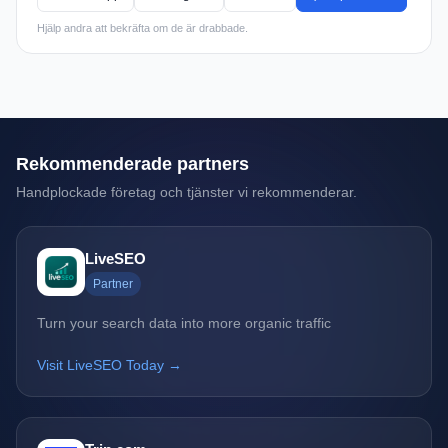
Hjälp andra att bekräfta om de är drabbade.
Rekommenderade partners
Handplockade företag och tjänster vi rekommenderar.
LiveSEO
Partner
Turn your search data into more organic traffic
Visit LiveSEO Today →