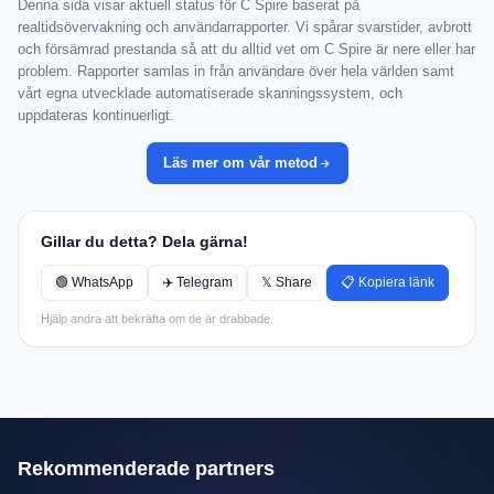
Denna sida visar aktuell status för C Spire baserat på
realtidsövervakning och användarrapporter. Vi spårar svarstider, avbrott
och försämrad prestanda så att du alltid vet om C Spire är nere eller har
problem. Rapporter samlas in från användare över hela världen samt
vårt egna utvecklade automatiserade skanningssystem, och
uppdateras kontinuerligt.
Läs mer om vår metod
Gillar du detta? Dela gärna!
🟢 WhatsApp
✈️ Telegram
𝕏 Share
📋 Kopiera länk
Hjälp andra att bekräfta om de är drabbade.
Rekommenderade partners