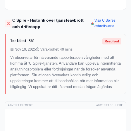
C Spire - Historik över tjänsteavbrott
Visa C Spires
avbrottskarta
och driftstopp
Incident 581
Resolved
📅 Nov 10, 2025
⏱ Varaktighet: 40 mins
Vi observerar för närvarande rapporterade svårigheter med att
komma åt 'C Spire'-tjänsten. Användare kan uppleva intermittenta
anslutningsproblem eller fördröjningar när de försöker använda
plattformen. Situationen övervakas kontinuerligt och
uppdateringar kommer att tillhandahållas när mer information blir
tillgänglig. Vi uppskattar ditt tålamod medan frågan åtgärdas.
ADVERTISEMENT
ADVERTISE HERE