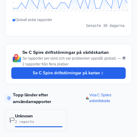
1
0
Jul 15
Jul 18
Jul 31
Jul 21
Jul 24
Jul 11
Jul 14
Jul 27
Jul 30
Jul 17
Jul 20
Jul 23
Jul 10
Jul 13
Jul 26
Jul 29
Jul 16
Jul 19
Jul 22
Jul 12
Jul 25
Jul 28
Aug 1
Aug 4
Jul 9
Aug 3
Jul 8
Aug 6
Aug 2
Aug 5
Globalt antal rapporter
Senaste 30 dagarna
Se C Spire driftstörningar på världskartan
Se rapporter per land och var problemen uppstår globalt. — 🌍
2 rapporter från flera platser
Se C Spire driftstörningar på kartan
Topp länder efter
Visa C Spires
avbrottskarta
användarrapporter
Unknown
🏳️
2 reports