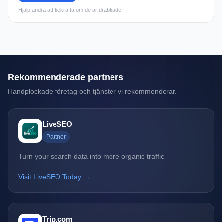
Hjälp andra att bekräfta om de är drabbade.
Rekommenderade partners
Handplockade företag och tjänster vi rekommenderar.
LiveSEO
Partner
Turn your search data into more organic traffic
Visit LiveSEO Today →
Trip.com