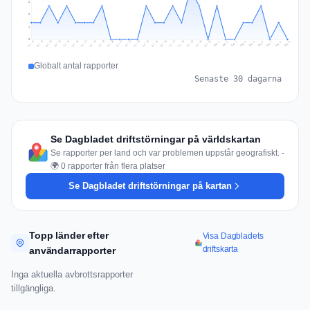
2
2
1
0
Jul 18
Jul 21
Jul 24
Jul 11
Jul 27
Jul 14
Jul 17
Jul 30
Jul 20
Jul 23
Jul 26
Jul 13
Jul 16
Jul 29
Jul 19
Jul 22
Jul 25
Jul 12
Jul 15
Jul 28
Jul 31
Aug 4
Aug 7
Aug 3
Aug 6
Aug 9
Aug 2
Aug 5
Aug 8
Aug 1
Globalt antal rapporter
Senaste 30 dagarna
Se Dagbladet driftstörningar på världskartan
Se rapporter per land och var problemen uppstår geografiskt. -
🌍 0 rapporter från flera platser
Se Dagbladet driftstörningar på kartan
Topp länder efter
Visa Dagbladets
driftskarta
användarrapporter
Inga aktuella avbrottsrapporter
tillgängliga.