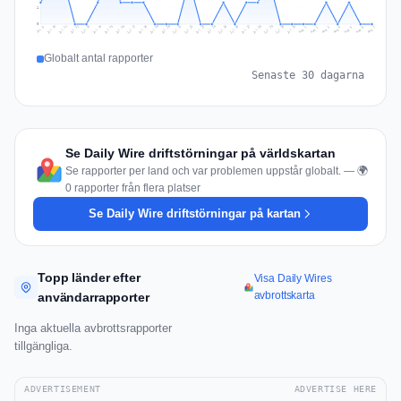
1
0
Jul 16
Jul 19
Jul 22
Jul 25
Jul 12
Jul 15
Jul 28
Jul 31
Jul 18
Jul 21
Jul 24
Jul 11
Jul 14
Jul 27
Jul 30
Jul 17
Jul 20
Jul 23
Jul 10
Jul 13
Jul 26
Jul 29
Aug 2
Aug 5
Aug 1
Aug 4
Jul 9
Aug 7
Aug 3
Aug 6
Globalt antal rapporter
Senaste 30 dagarna
Se Daily Wire driftstörningar på världskartan
Se rapporter per land och var problemen uppstår globalt. — 🌍
0 rapporter från flera platser
Se Daily Wire driftstörningar på kartan
Topp länder efter
Visa Daily Wires
avbrottskarta
användarrapporter
Inga aktuella avbrottsrapporter
tillgängliga.
ADVERTISEMENT
ADVERTISE HERE