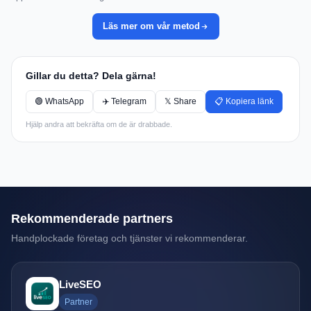
Läs mer om vår metod
Gillar du detta? Dela gärna!
🟢 WhatsApp
✈️ Telegram
𝕏 Share
📋 Kopiera länk
Hjälp andra att bekräfta om de är drabbade.
Rekommenderade partners
Handplockade företag och tjänster vi rekommenderar.
LiveSEO
Partner