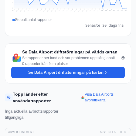
2
0
Jul 16
Jul 19
Jul 22
Jul 25
Jul 12
Jul 15
Jul 28
Jul 31
Jul 18
Jul 21
Jul 24
Jul 11
Jul 14
Jul 27
Jul 30
Jul 17
Jul 20
Jul 23
Jul 10
Jul 13
Jul 26
Jul 29
Aug 2
Aug 5
Aug 1
Aug 4
Jul 9
Aug 7
Aug 3
Aug 6
Globalt antal rapporter
Senaste 30 dagarna
Se Dala Airport driftstörningar på världskartan
Se rapporter per land och var problemen uppstår globalt. — 🌍
0 rapporter från flera platser
Se Dala Airport driftstörningar på kartan
Topp länder efter
Visa Dala Airports
avbrottskarta
användarrapporter
Inga aktuella avbrottsrapporter
tillgängliga.
ADVERTISEMENT
ADVERTISE HERE