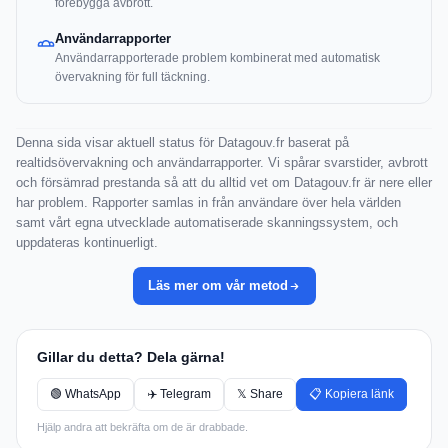
förebygga avbrott.
Användarrapporter
Användarrapporterade problem kombinerat med automatisk
övervakning för full täckning.
Denna sida visar aktuell status för Datagouv.fr baserat på
realtidsövervakning och användarrapporter. Vi spårar svarstider, avbrott
och försämrad prestanda så att du alltid vet om Datagouv.fr är nere eller
har problem. Rapporter samlas in från användare över hela världen
samt vårt egna utvecklade automatiserade skanningssystem, och
uppdateras kontinuerligt.
Läs mer om vår metod
Gillar du detta? Dela gärna!
🟢 WhatsApp
✈️ Telegram
𝕏 Share
📋 Kopiera länk
Hjälp andra att bekräfta om de är drabbade.