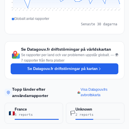
3
0
Jul 16
Jul 19
Jul 22
Jul 25
Jul 12
Jul 15
Jul 28
Jul 31
Jul 18
Jul 21
Jul 24
Jul 11
Jul 14
Jul 27
Jul 30
Jul 17
Jul 20
Jul 23
Jul 10
Jul 13
Jul 26
Jul 29
Aug 2
Aug 5
Aug 1
Aug 4
Jul 9
Aug 7
Aug 3
Aug 6
Globalt antal rapporter
Senaste 30 dagarna
Se Datagouv.fr driftstörningar på världskartan
Se rapporter per land och var problemen uppstår globalt. — 🌍
7 rapporter från flera platser
Se Datagouv.fr driftstörningar på kartan
Topp länder efter
Visa Datagouv.frs
avbrottskarta
användarrapporter
France
Unknown
🏳️
5 reports
2 reports