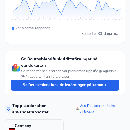
5
4
2
0
Jul 17
Jul 20
Jul 23
Jul 10
Jul 26
Jul 13
Jul 16
Jul 29
Jul 19
Jul 22
Jul 25
Jul 12
Jul 15
Jul 28
Jul 31
Jul 18
Jul 21
Jul 24
Jul 11
Jul 14
Jul 27
Jul 30
Aug 3
Aug 6
Aug 2
Aug 5
Aug 8
Aug 1
Aug 4
Aug 7
Globalt antal rapporter
Senaste 30 dagarna
Se Deutschlandfunk driftstörningar på
världskartan
Se rapporter per land och var problemen uppstår geografiskt. -
🌍 4 rapporter från flera platser
Se Deutschlandfunk driftstörningar på kartan
Topp länder efter
Visa Deutschlandfunks
driftskarta
användarrapporter
Germany