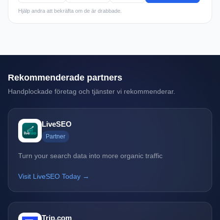
Hjälp andra att bekräfta om de är drabbade.
Rekommenderade partners
Handplockade företag och tjänster vi rekommenderar.
LiveSEO
Partner
Turn your search data into more organic traffic
Visit LiveSEO Today →
Trip.com