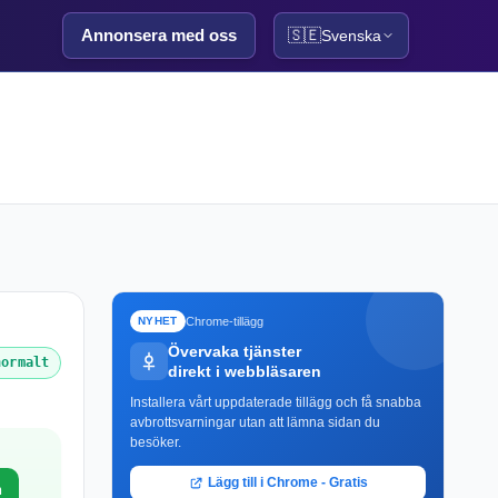
Annonsera med oss
🇸🇪
Svenska
Chrome-tillägg
NYHET
Övervaka tjänster
normalt
direkt i webbläsaren
Installera vårt uppdaterade tillägg och få snabba
avbrottsvarningar utan att lämna sidan du
besöker.
Lägg till i Chrome - Gratis
n