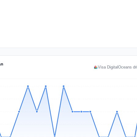
an
Visa DigitalOceans dri