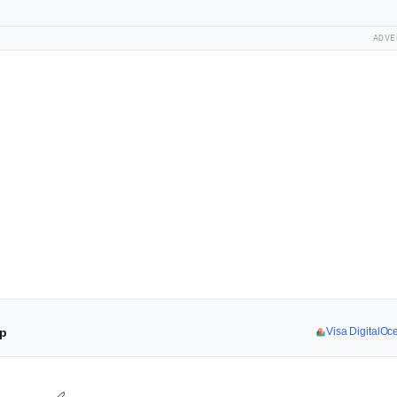
ADVE
pp
Visa DigitalOce