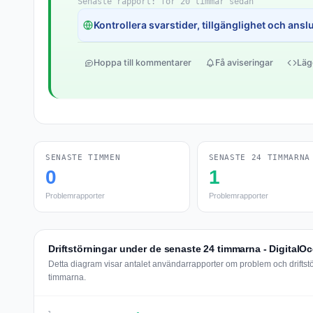
Senaste rapport: för 20 timmar sedan
Kontrollera svarstider, tillgänglighet och anslut
Hoppa till kommentarer
Få aviseringar
Läg
SENASTE TIMMEN
SENASTE 24 TIMMARNA
0
1
Problemrapporter
Problemrapporter
Driftstörningar under de senaste 24 timmarna - DigitalO
Detta diagram visar antalet användarrapporter om problem och driftst
timmarna.