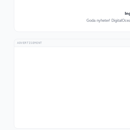
In
Goda nyheter! DigitalOcean
ADVERTISEMENT