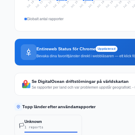
0
Jul 19
Ju
Jul 12
Jul 15
Jul 18
Jul 21
Jul 11
Jul 14
Jul 17
Jul 20
Jul 10
Jul 13
Jul 16
Globalt antal rapporter
Entireweb Status för Chrome
Uppdaterad
Bevaka dina favorittjänster direkt i webbläsaren — ett klick fö
Se DigitalOcean driftstörningar på världskartan
Se rapporter per land och var problemen uppstår geografiskt. - 
Topp länder efter användarrapporter
Unknown
🏳️
1 reports