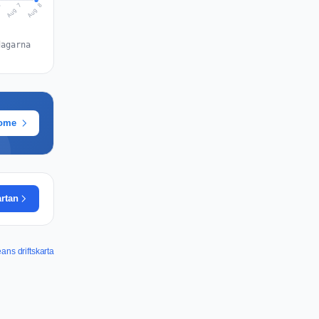
Aug 8
Aug 7
6
dagarna
rome
artan
ans driftskarta