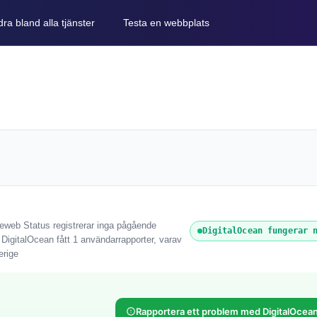
ra bland alla tjänster
Testa en webbplats
reweb Status registrerar inga pågående
DigitalOcean fungerar 
 DigitalOcean fått 1 användarrapporter, varav
erige
Rapportera ett problem med DigitalOcea