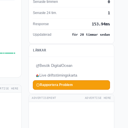
0
Senaste timmen
1
Senaste 24 tim.
153.94ms
Response
Uppdaterad
för 20 timmar sedan
LÄNKAR
Besök DigitalOcean
Live driftstörningskarta
Rapportera Problem
RTISE HERE
ADVERTISEMENT
ADVERTISE HERE