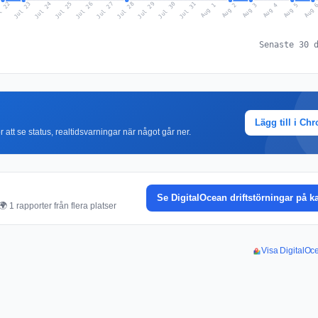
l 22
Jul 25
Jul 28
Jul 31
Jul 24
Jul 27
Jul 30
Jul 23
Jul 26
Jul 29
Aug 1
Aug 4
Aug 3
Aug 
Aug 2
Aug 5
Senaste 30 
Lägg till i Ch
r att se status, realtidsvarningar när något går ner.
Se DigitalOcean driftstörningar på k
 1 rapporter från flera platser
Visa DigitalOce