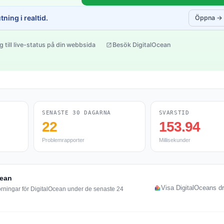
ning i realtid.
Öppna →
g till live-status på din webbsida
Besök DigitalOcean
SENASTE 30 DAGARNA
SVARSTID
22
153.94
Problemrapporter
Millisekunder
cean
Visa DigitalOceans dr
örningar för DigitalOcean under de senaste 24