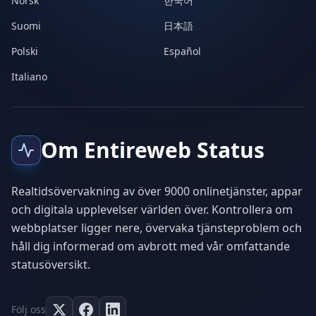
Norsk
한국어
Suomi
日本語
Polski
Español
Italiano
Om Entireweb Status
Realtidsövervakning av över 9000 onlinetjänster, appar
och digitala upplevelser världen över. Kontrollera om
webbplatser ligger nere, övervaka tjänsteproblem och
håll dig informerad om avbrott med vår omfattande
statusöversikt.
Följ oss