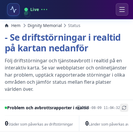
Live
Hem
Dignity Memorial
Status
- Se driftstörningar i realtid
på kartan nedanför
Följ driftstörningar och tjänsteavbrott i realtid på en
interaktiv karta. Se var webbplatser och onlinetjänster
har problem, upptäck rapporterade störningar i olika
områden och jämför status mellan flera platser
världen över.
Problem och avbrottsrapporter i realtid
2026-08-09 11:04:32
+
−
0
0
Städer som påverkas av driftstörningar
Länder som påverkas av dr
Leaflet
|
© OpenStreetMap contributors