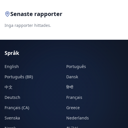
Senaste rapporter
Inga rapporter hittades.
Språk
English
Português
Português (BR)
Dansk
中文
हिन्दी
Deutsch
Français
Français (CA)
Greece
Svenska
Nederlands