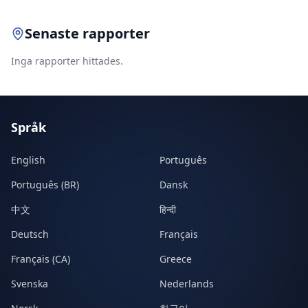
Senaste rapporter
Inga rapporter hittades.
Språk
English
Português
Português (BR)
Dansk
中文
हिन्दी
Deutsch
Français
Français (CA)
Greece
Svenska
Nederlands