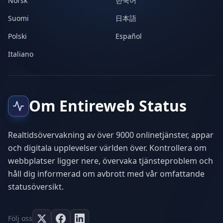
Norsk
한국어
Suomi
日本語
Polski
Español
Italiano
Om Entireweb Status
Realtidsövervakning av över 9000 onlinetjänster, appar
och digitala upplevelser världen över. Kontrollera om
webbplatser ligger nere, övervaka tjänsteproblem och
håll dig informerad om avbrott med vår omfattande
statusöversikt.
Följ oss