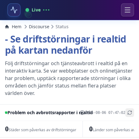
Live
Hem
Discourse
Status
- Se driftstörningar i realtid
på kartan nedanför
Följ driftstörningar och tjänsteavbrott i realtid på en
interaktiv karta. Se var webbplatser och onlinetjänster
har problem, upptäck rapporterade störningar i olika
områden och jämför status mellan flera platser
världen över.
Problem och avbrottsrapporter i realtid
2026-08-06 07:47:02
+
−
0
0
Städer som påverkas av driftstörningar
Länder som påverkas av dr
Leaflet
|
© OpenStreetMap contributors