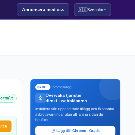
Annonsera med oss
🇸🇪
Svenska
Chrome-tillägg
NYHET
Övervaka tjänster
normalt
direkt i webbläsaren
Installera vårt uppdaterade tillägg och få snabba
avbrottsvarningar utan att lämna sidan du
besöker.
vice
Lägg till i Chrome - Gratis