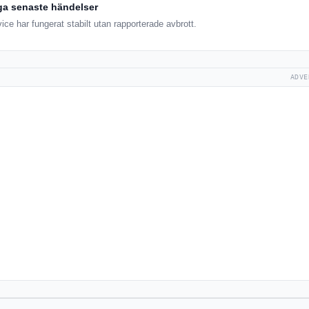
ga senaste händelser
e har fungerat stabilt utan rapporterade avbrott.
ADVE