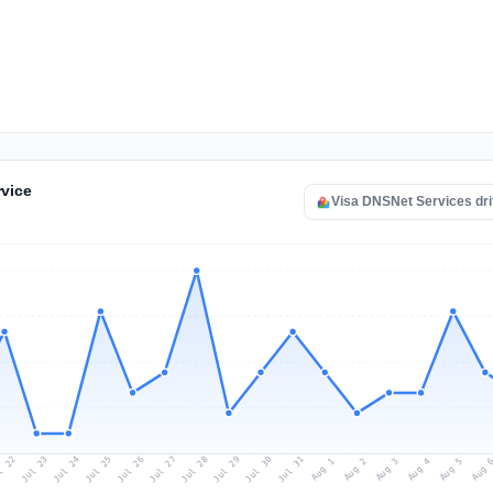
rvice
Visa DNSNet Services dri
l 22
Jul 25
Jul 28
Jul 31
Jul 24
Jul 27
Jul 30
Jul 23
Jul 26
Jul 29
Aug 1
Aug 4
Aug 3
Aug 
Aug 2
Aug 5