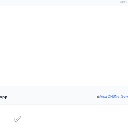
ADVE
topp
Visa DNSNet Servi
✅