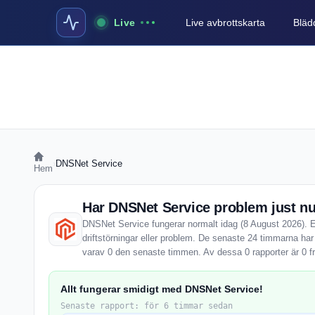
Live
Live avbrottskarta
Blädd
›
DNSNet Service
Hem
Har DNSNet Service problem just n
DNSNet Service fungerar normalt idag (8 August 2026). E
driftstörningar eller problem. De senaste 24 timmarna ha
varav 0 den senaste timmen. Av dessa 0 rapporter är 0 f
Allt fungerar smidigt med DNSNet Service!
Senaste rapport: för 6 timmar sedan