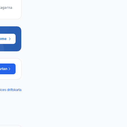
dagarna
rome
artan
ces driftskarta