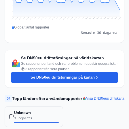
2
2
1
0
Jul 19
Jul 22
Jul 25
Jul 12
Jul 28
Aug 10
Jul 15
Jul 18
Jul 31
Jul 21
Jul 24
Jul 27
Jul 14
Jul 17
Jul 30
Jul 20
Jul 23
Jul 26
Jul 13
Jul 16
Jul 29
Aug 5
Aug 8
Aug 1
Aug 4
Aug 7
Aug 3
Aug 6
Aug 9
Aug 2
Globalt antal rapporter
Senaste 30 dagarna
Se DNS0eu driftstörningar på världskartan
Se rapporter per land och var problemen uppstår geografiskt. -
🌍 3 rapporter från flera platser
Se DNS0eu driftstörningar på kartan
Topp länder efter användarrapporter
Visa DNS0eus driftskarta
Unknown
🏳️
3 reports