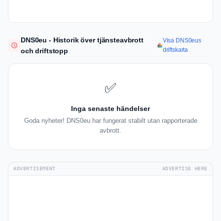
DNS0eu - Historik över tjänsteavbrott
Visa DNS0eus
driftskarta
och driftstopp
✅
Inga senaste händelser
Goda nyheter! DNS0eu har fungerat stabilt utan rapporterade
avbrott.
ADVERTISEMENT
ADVERTISE HERE