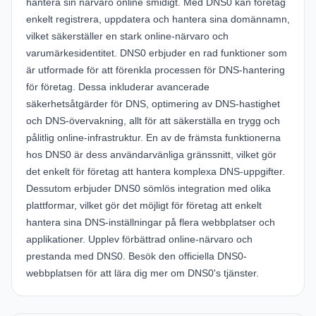
hantera sin närvaro online smidigt. Med
DNS0
kan företag
enkelt registrera, uppdatera och hantera sina domännamn,
vilket säkerställer en stark online-närvaro och
varumärkesidentitet. DNS0 erbjuder en rad funktioner som
är utformade för att förenkla processen för DNS-hantering
för företag. Dessa inkluderar avancerade
säkerhetsåtgärder för DNS, optimering av DNS-hastighet
och DNS-övervakning, allt för att säkerställa en trygg och
pålitlig online-infrastruktur. En av de främsta funktionerna
hos DNS0 är dess användarvänliga gränssnitt, vilket gör
det enkelt för företag att hantera komplexa DNS-uppgifter.
Dessutom erbjuder DNS0 sömlös integration med olika
plattformar, vilket gör det möjligt för företag att enkelt
hantera sina DNS-inställningar på flera webbplatser och
applikationer. Upplev förbättrad online-närvaro och
prestanda med DNS0. Besök den officiella
DNS0-
webbplatsen
för att lära dig mer om DNS0's tjänster.