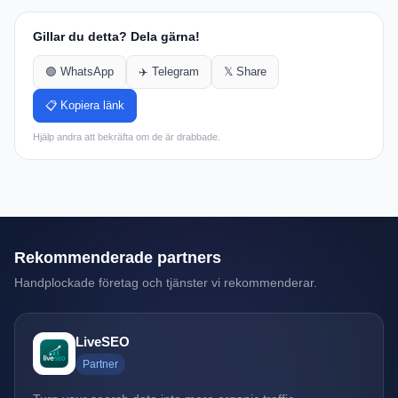
Gillar du detta? Dela gärna!
🟢 WhatsApp
✈️ Telegram
𝕏 Share
📋 Kopiera länk
Hjälp andra att bekräfta om de är drabbade.
Rekommenderade partners
Handplockade företag och tjänster vi rekommenderar.
LiveSEO
Partner