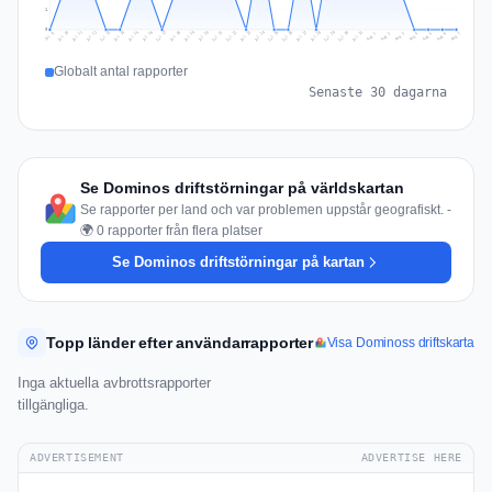
1
0
Jul 16
Jul 19
Jul 22
Jul 25
Jul 12
Jul 15
Jul 28
Jul 31
Jul 18
Jul 21
Jul 24
Jul 11
Jul 14
Jul 27
Jul 30
Jul 17
Jul 20
Jul 23
Jul 10
Jul 13
Jul 26
Jul 29
Aug 2
Aug 5
Aug 1
Aug 4
Jul 9
Aug 7
Aug 3
Aug 6
Globalt antal rapporter
Senaste 30 dagarna
Se Dominos driftstörningar på världskartan
Se rapporter per land och var problemen uppstår geografiskt. -
🌍 0 rapporter från flera platser
Se Dominos driftstörningar på kartan
Topp länder efter användarrapporter
Visa Dominoss driftskarta
Inga aktuella avbrottsrapporter
tillgängliga.
ADVERTISEMENT
ADVERTISE HERE