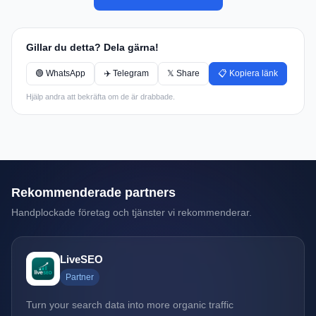
Gillar du detta? Dela gärna!
🟢 WhatsApp
✈️ Telegram
𝕏 Share
📋 Kopiera länk
Hjälp andra att bekräfta om de är drabbade.
Rekommenderade partners
Handplockade företag och tjänster vi rekommenderar.
LiveSEO
Partner
Turn your search data into more organic traffic