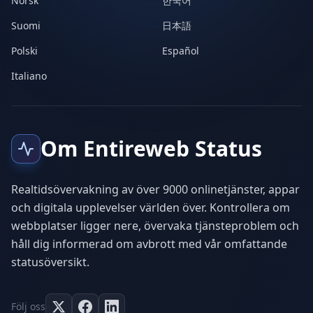
Norsk
한국어
Suomi
日本語
Polski
Español
Italiano
Om Entireweb Status
Realtidsövervakning av över 9000 onlinetjänster, appar
och digitala upplevelser världen över. Kontrollera om
webbplatser ligger nere, övervaka tjänsteproblem och
håll dig informerad om avbrott med vår omfattande
statusöversikt.
Följ oss