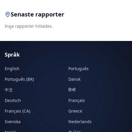
Senaste rapporter
Inga rapporter hittades.
Språk
English
Português
Português (BR)
Dansk
中文
हिन्दी
Deutsch
Français
Français (CA)
Greece
Svenska
Nederlands