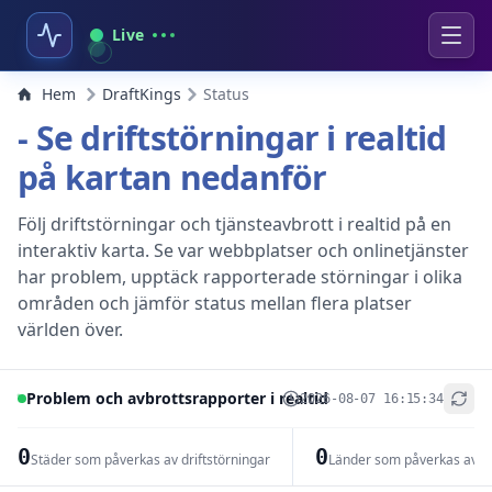
Live
Hem
DraftKings
Status
- Se driftstörningar i realtid
på kartan nedanför
Följ driftstörningar och tjänsteavbrott i realtid på en
interaktiv karta. Se var webbplatser och onlinetjänster
har problem, upptäck rapporterade störningar i olika
områden och jämför status mellan flera platser
världen över.
Problem och avbrottsrapporter i realtid
2026-08-07 16:15:34
+
−
0
0
Städer som påverkas av driftstörningar
Länder som påverkas av dr
Leaflet
|
© OpenStreetMap contributors