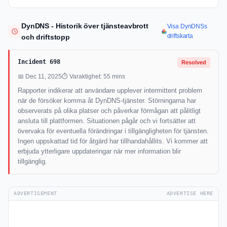
DynDNS - Historik över tjänsteavbrott
Visa DynDNSs
driftskarta
och driftstopp
Incident 698
Resolved
📅 Dec 11, 2025
⏱ Varaktighet: 55 mins
Rapporter indikerar att användare upplever intermittent problem
när de försöker komma åt DynDNS-tjänster. Störningarna har
observerats på olika platser och påverkar förmågan att pålitligt
ansluta till plattformen. Situationen pågår och vi fortsätter att
övervaka för eventuella förändringar i tillgängligheten för tjänsten.
Ingen uppskattad tid för åtgärd har tillhandahållits. Vi kommer att
erbjuda ytterligare uppdateringar när mer information blir
tillgänglig.
ADVERTISEMENT
ADVERTISE HERE