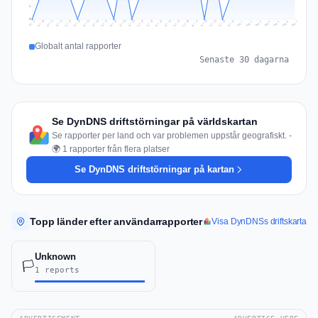
1
0
Jul 16
Jul 19
Jul 22
Jul 25
Jul 12
Jul 15
Jul 28
Jul 31
Jul 18
Jul 21
Jul 24
Jul 11
Jul 14
Jul 27
Jul 30
Jul 17
Jul 20
Jul 23
Jul 10
Jul 13
Jul 26
Jul 29
Aug 2
Aug 5
Aug 1
Aug 4
Jul 9
Aug 7
Aug 3
Aug 6
Globalt antal rapporter
Senaste 30 dagarna
Se DynDNS driftstörningar på världskartan
Se rapporter per land och var problemen uppstår geografiskt. -
🌍 1 rapporter från flera platser
Se DynDNS driftstörningar på kartan
Topp länder efter användarrapporter
Visa DynDNSs driftskarta
Unknown
🏳️
1 reports