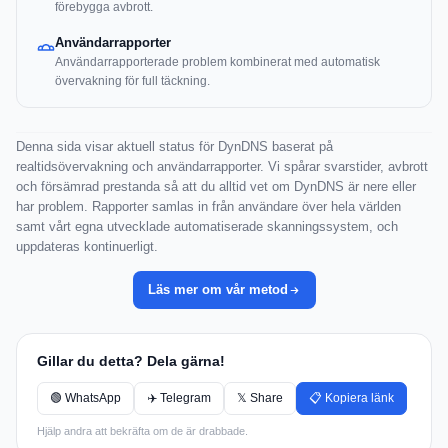
förebygga avbrott.
Användarrapporter
Användarrapporterade problem kombinerat med automatisk
övervakning för full täckning.
Denna sida visar aktuell status för DynDNS baserat på
realtidsövervakning och användarrapporter. Vi spårar svarstider, avbrott
och försämrad prestanda så att du alltid vet om DynDNS är nere eller
har problem. Rapporter samlas in från användare över hela världen
samt vårt egna utvecklade automatiserade skanningssystem, och
uppdateras kontinuerligt.
Läs mer om vår metod
Gillar du detta? Dela gärna!
🟢 WhatsApp
✈️ Telegram
𝕏 Share
📋 Kopiera länk
Hjälp andra att bekräfta om de är drabbade.