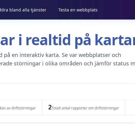
ddra bland alla tjänster
Testa en webbplats
gar i realtid på kar
tid på en interaktiv karta. Se var webbplatser och
erade störningar i olika områden och jämför status m
2
as av driftstörningar
Totalt antal rapporter om driftstörningar