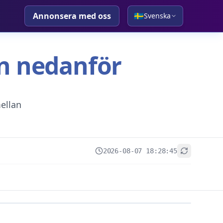
Annonsera med oss
🇸🇪
Svenska
tan nedanför
ellan
2026-08-07 18:28:45
+
−
Leaflet
|
© OpenStreetMap contributors