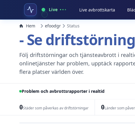
Live
Live avbrottskarta
Blä
Hem
efoodgr
Status
- Se driftstörnin
Följ driftstörningar och tjänsteavbrott i real
onlinetjänster har problem, upptäck rapport
flera platser världen över.
Problem och avbrottsrapporter i realtid
0
0
Städer som påverkas av driftstörningar
Länder som påverk