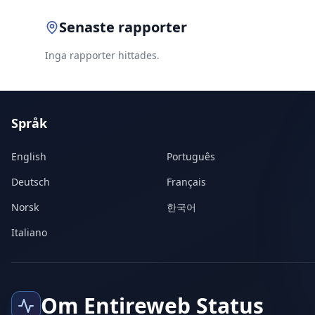
Senaste rapporter
Inga rapporter hittades.
Språk
English
Português
Deutsch
Français
Norsk
한국어
Italiano
Om Entireweb Status