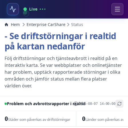
Live
Hem
Enterprise CarShare
Status
- Se driftstörningar i realtid
på kartan nedanför
Följ driftstörningar och tjänsteavbrott i realtid på en
interaktiv karta. Se var webbplatser och onlinetjänster
har problem, upptäck rapporterade störningar i olika
områden och jämför status mellan flera platser
världen över.
Problem och avbrottsrapporter i realtid
2026-08-07 14:00:00
+
−
0
0
Städer som påverkas av driftstörningar
Länder som påverkas av dr
Leaflet
|
© OpenStreetMap contributors