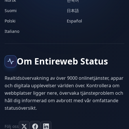
Norsk
한국어
Suomi
日本語
Polski
Español
Italiano
Om Entireweb Status
Realtidsövervakning av över 9000 onlinetjänster, appar
och digitala upplevelser världen över. Kontrollera om
webbplatser ligger nere, övervaka tjänsteproblem och
håll dig informerad om avbrott med vår omfattande
statusöversikt.
Följ oss