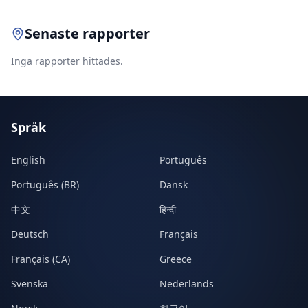
Senaste rapporter
Inga rapporter hittades.
Språk
English
Português
Português (BR)
Dansk
中文
हिन्दी
Deutsch
Français
Français (CA)
Greece
Svenska
Nederlands