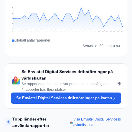
8
6
4
2
0
Jul 16
Jul 19
Jul 22
Jul 25
Jul 12
Jul 15
Jul 28
Jul 31
Jul 18
Jul 21
Jul 24
Jul 11
Jul 14
Jul 27
Jul 30
Jul 17
Jul 20
Jul 23
Jul 10
Jul 13
Jul 26
Jul 29
Aug 2
Aug 5
Aug 1
Aug 4
Jul 9
Aug 7
Aug 3
Aug 6
Globalt antal rapporter
Senaste 30 dagarna
Se Enviatel Digital Services driftstörningar på
världskartan
Se rapporter per land och var problemen uppstår globalt. — 🌍
4 rapporter från flera platser
Se Enviatel Digital Services driftstörningar på kartan
Topp länder efter
Visa Enviatel Digital Servicess
avbrottskarta
användarrapporter