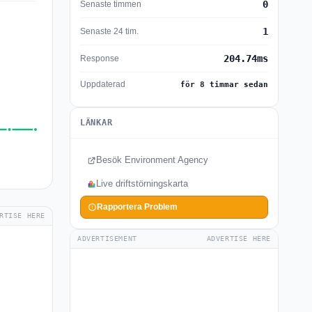
0
Senaste timmen
1
Senaste 24 tim.
204.74ms
Response
Uppdaterad
för 8 timmar sedan
LÄNKAR
Besök Environment Agency
Live driftstörningskarta
Rapportera Problem
RTISE HERE
ADVERTISEMENT
ADVERTISE HERE