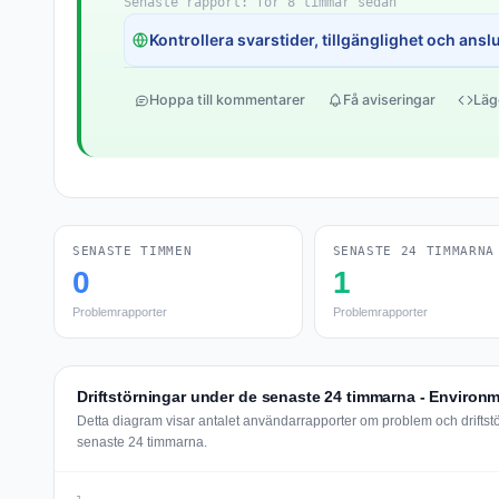
Senaste rapport: för 8 timmar sedan
Kontrollera svarstider, tillgänglighet och anslut
Hoppa till kommentarer
Få aviseringar
Läg
SENASTE TIMMEN
SENASTE 24 TIMMARNA
0
1
Problemrapporter
Problemrapporter
Driftstörningar under de senaste 24 timmarna - Environ
Detta diagram visar antalet användarrapporter om problem och drifts
senaste 24 timmarna.