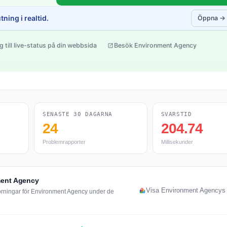
ning i realtid.
Öppna →
g till live-status på din webbsida
Besök Environment Agency
SENASTE 30 DAGARNA
SVARSTID
24
204.74
Problemrapporter
Millisekunder
ment Agency
Visa Environment Agencys d
törningar för Environment Agency under de