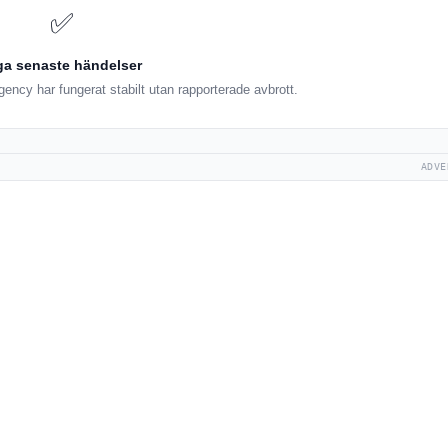
✅
ga senaste händelser
ncy har fungerat stabilt utan rapporterade avbrott.
ADVE