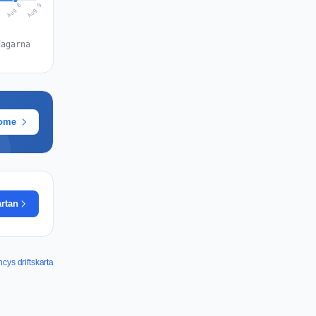
Aug 9
Aug 8
7
dagarna
rome
artan
ys driftskarta