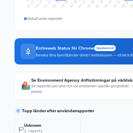
0
Jul 20
Ju
Jul 13
Jul 16
Jul 19
Jul 22
Jul 12
Jul 15
Jul 18
Jul 21
Jul 11
Jul 14
Jul 17
Globalt antal rapporter
Entireweb Status för Chrome
Uppdaterad
Bevaka dina favorittjänster direkt i webbläsaren — ett klick fö
Se Environment Agency driftstörningar på världsk
Se rapporter per land och var problemen uppstår geografiskt. - 
platser
Topp länder efter användarrapporter
Unknown
🏳️
1 reports