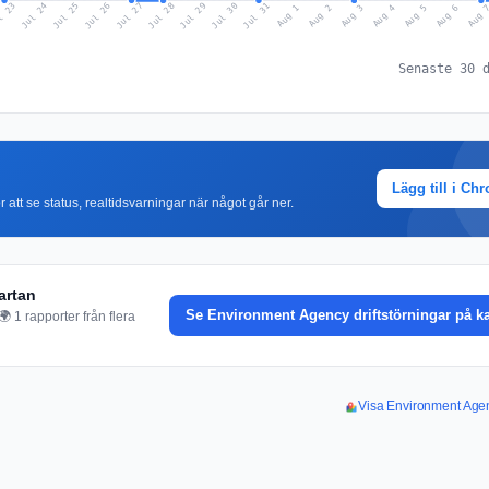
l 23
Jul 26
Jul 29
Jul 25
Jul 28
Jul 31
Jul 24
Jul 27
Jul 30
Aug 2
Aug 5
Aug 1
Aug 4
Aug 
Aug 3
Aug 6
Senaste 30 
Lägg till i Ch
r att se status, realtidsvarningar när något går ner.
artan
Se Environment Agency driftstörningar på k
 1 rapporter från flera
Visa Environment Agenc