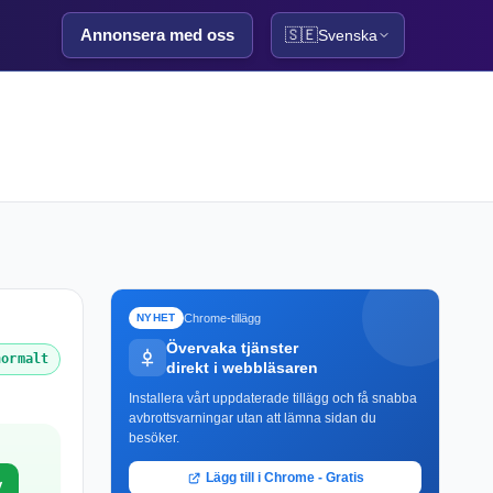
Annonsera med oss
🇸🇪
Svenska
Chrome-tillägg
NYHET
Övervaka tjänster
normalt
direkt i webbläsaren
Installera vårt uppdaterade tillägg och få snabba
avbrottsvarningar utan att lämna sidan du
besöker.
Lägg till i Chrome - Gratis
y