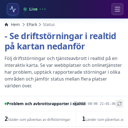
Live
Hem
EPark
Status
- Se driftstörningar i realtid
på kartan nedanför
Följ driftstörningar och tjänsteavbrott i realtid på en
interaktiv karta. Se var webbplatser och onlinetjänster
har problem, upptäck rapporterade störningar i olika
områden och jämför status mellan flera platser
världen över.
Problem och avbrottsrapporter i realtid
2026-08-06 21:01:36
+
−
2
1
Städer som påverkas av driftstörningar
Länder som påverkas av dr
Leaflet
|
© OpenStreetMap contributors