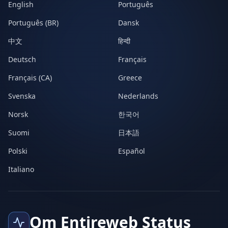
English
Português
Português (BR)
Dansk
中文
हिन्दी
Deutsch
Français
Français (CA)
Greece
Svenska
Nederlands
Norsk
한국어
Suomi
日本語
Polski
Español
Italiano
Om Entireweb Status