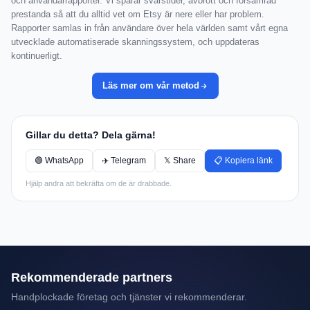
och användarrapporter. Vi spårar svarstider, avbrott och försämrad
prestanda så att du alltid vet om Etsy är nere eller har problem.
Rapporter samlas in från användare över hela världen samt vårt egna
utvecklade automatiserade skanningssystem, och uppdateras
kontinuerligt.
Läs mer om vår metod
Gillar du detta? Dela gärna!
🟢 WhatsApp
✈️ Telegram
𝕏 Share
📋 Kopiera länk
Hjälp andra att bekräfta om de är drabbade.
Rekommenderade partners
Handplockade företag och tjänster vi rekommenderar.