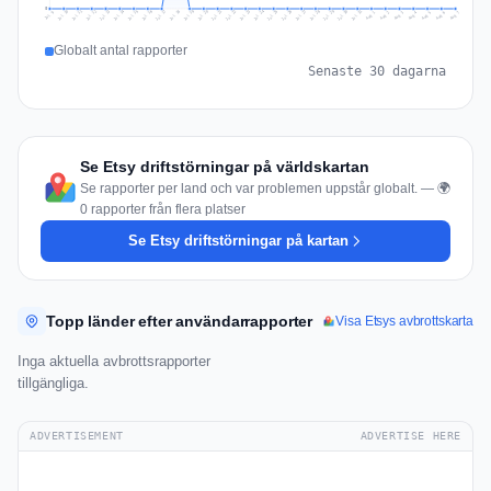
0
Jul 16
Jul 19
Jul 22
Jul 25
Jul 12
Jul 15
Jul 28
Jul 31
Jul 18
Jul 21
Jul 24
Jul 11
Jul 14
Jul 27
Jul 30
Jul 17
Jul 20
Jul 23
Jul 10
Jul 13
Jul 26
Jul 29
Aug 2
Aug 5
Aug 1
Aug 4
Jul 9
Aug 7
Aug 3
Aug 6
Globalt antal rapporter
Senaste 30 dagarna
Se Etsy driftstörningar på världskartan
Se rapporter per land och var problemen uppstår globalt. — 🌍
0 rapporter från flera platser
Se Etsy driftstörningar på kartan
Topp länder efter användarrapporter
Visa Etsys avbrottskarta
Inga aktuella avbrottsrapporter
tillgängliga.
ADVERTISEMENT
ADVERTISE HERE