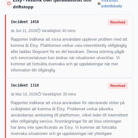
Etsy - Historik över tjänsteavbrott och
Visa Etsys
avbrottskarta
driftstopp
Incident 1458
Resolved
📅 Jun 11, 2026
⏱ Varaktighet: 40 mins
Rapporter indikerar att vissa användare upplever problem med att
komma åt Etsy. Plattformen verkar vara intermittently otillgänglig
eller laddas långsamt för en del besökare. Denna störning pågår
och servicestatusen kan ändras när situationen utvecklas. Vi
kommer att fortsätta övervaka och ge uppdateringar när mer
information blir tillgänglig.
Incident 1318
Resolved
📅 Mar 10, 2026
⏱ Varaktighet: 30 mins
Rapporter indikerar att vissa användare för närvarande stöter på
svårigheter att komma åt Etsy. Problemet verkar påverka
användarnas anslutning till plattformen, vilket leder till intermittent
eller otillgänglig service. Ansträngningar för att lösa störningen
har ännu inte specificerats av Etsy. Vi kommer att fortsätta
övervaka situationen och ge uppdateringar när ytterligare