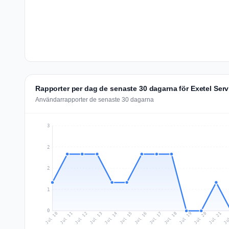
Rapporter per dag de senaste 30 dagarna för Exetel Serv
Användarrapporter de senaste 30 dagarna
3
2
2
1
0
Jul 19
Ju
Jul 12
Jul 15
Jul 18
Jul 21
Jul 11
Jul 14
Jul 17
Jul 20
Jul 10
Jul 13
Jul 16