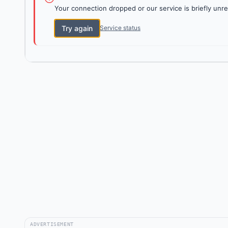
Your connection dropped or our service is briefly unre
Try again
Service status
ADVERTISEMENT