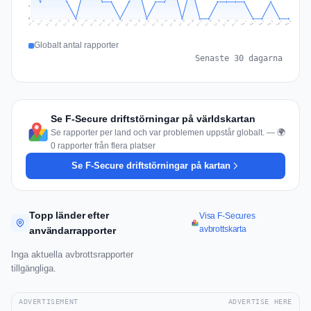
1
0
Jul 15
Jul 18
Jul 31
Jul 21
Jul 24
Jul 11
Jul 14
Jul 27
Jul 30
Jul 17
Jul 20
Jul 23
Jul 10
Jul 13
Jul 26
Jul 29
Jul 16
Jul 19
Jul 22
Jul 12
Jul 25
Jul 28
Aug 1
Aug 4
Jul 9
Aug 3
Jul 8
Aug 6
Aug 2
Aug 5
Globalt antal rapporter
Senaste 30 dagarna
Se F-Secure driftstörningar på världskartan
Se rapporter per land och var problemen uppstår globalt. — 🌍
0 rapporter från flera platser
Se F-Secure driftstörningar på kartan
Topp länder efter
Visa F-Secures
avbrottskarta
användarrapporter
Inga aktuella avbrottsrapporter
tillgängliga.
ADVERTISEMENT
ADVERTISE HERE