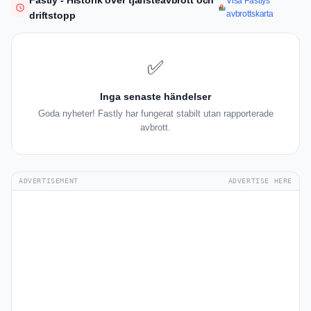
Fastly - Historik över tjänsteavbrott och
Visa Fastlys
avbrottskarta
driftstopp
✅
Inga senaste händelser
Goda nyheter! Fastly har fungerat stabilt utan rapporterade
avbrott.
ADVERTISEMENT
ADVERTISE HERE