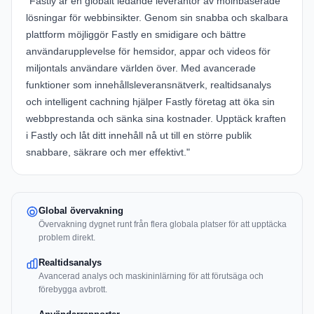
"Fastly är en globalt ledande leverantör av molnbaserade
lösningar för webbinsikter. Genom sin snabba och skalbara
plattform möjliggör Fastly en smidigare och bättre
användarupplevelse för hemsidor, appar och videos för
miljontals användare världen över. Med avancerade
funktioner som innehållsleveransnätverk, realtidsanalys
och intelligent cachning hjälper Fastly företag att öka sin
webbprestanda och sänka sina kostnader. Upptäck kraften
i Fastly och låt ditt innehåll nå ut till en större publik
snabbare, säkrare och mer effektivt."
Global övervakning
Övervakning dygnet runt från flera globala platser för att upptäcka
problem direkt.
Realtidsanalys
Avancerad analys och maskininlärning för att förutsäga och
förebygga avbrott.