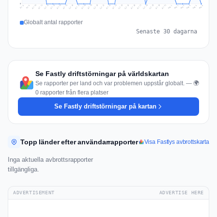
0
Jul 15
Jul 18
Jul 31
Jul 21
Jul 24
Jul 11
Jul 14
Jul 27
Jul 30
Jul 17
Jul 20
Jul 23
Jul 10
Jul 13
Jul 26
Jul 29
Jul 16
Jul 19
Jul 22
Jul 12
Jul 25
Jul 28
Aug 1
Aug 4
Jul 9
Aug 3
Jul 8
Aug 6
Aug 2
Aug 5
Globalt antal rapporter
Senaste 30 dagarna
Se Fastly driftstörningar på världskartan
Se rapporter per land och var problemen uppstår globalt. — 🌍
0 rapporter från flera platser
Se Fastly driftstörningar på kartan
Topp länder efter användarrapporter
Visa Fastlys avbrottskarta
Inga aktuella avbrottsrapporter
tillgängliga.
ADVERTISEMENT
ADVERTISE HERE