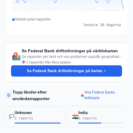
1
0
Jul 17
Jul 20
Jul 23
Jul 10
Jul 26
Jul 13
Jul 16
Jul 29
Jul 19
Jul 22
Jul 25
Jul 12
Jul 15
Jul 28
Jul 31
Jul 18
Jul 21
Jul 24
Jul 11
Jul 14
Jul 27
Jul 30
Aug 3
Aug 6
Aug 2
Aug 5
Aug 8
Aug 1
Aug 4
Aug 7
Globalt antal rapporter
Senaste 30 dagarna
Se Federal Bank driftstörningar på världskartan
Se rapporter per land och var problemen uppstår geografiskt. -
🌍 3 rapporter från flera platser
Se Federal Bank driftstörningar på kartan
Topp länder efter
Visa Federal Banks
driftskarta
användarrapporter
Unknown
India
🏳️
2 reports
1 reports