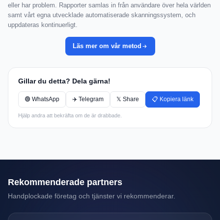
eller har problem. Rapporter samlas in från användare över hela världen
samt vårt egna utvecklade automatiserade skanningssystem, och
uppdateras kontinuerligt.
Läs mer om vår metod
Gillar du detta? Dela gärna!
🟢 WhatsApp
✈️ Telegram
𝕏 Share
📋 Kopiera länk
Hjälp andra att bekräfta om de är drabbade.
Rekommenderade partners
Handplockade företag och tjänster vi rekommenderar.