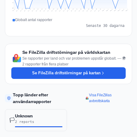
1
0
Jul 16
Jul 19
Jul 22
Jul 25
Jul 12
Jul 15
Jul 28
Jul 31
Jul 18
Jul 21
Jul 24
Jul 11
Jul 14
Jul 27
Jul 30
Jul 17
Jul 20
Jul 23
Jul 10
Jul 13
Jul 26
Jul 29
Aug 2
Aug 5
Aug 1
Aug 4
Jul 9
Aug 7
Aug 3
Aug 6
Globalt antal rapporter
Senaste 30 dagarna
Se FileZilla driftstörningar på världskartan
Se rapporter per land och var problemen uppstår globalt. — 🌍
2 rapporter från flera platser
Se FileZilla driftstörningar på kartan
Topp länder efter
Visa FileZillas
avbrottskarta
användarrapporter
Unknown
🏳️
2 reports