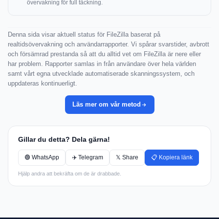
övervakning för full täckning.
Denna sida visar aktuell status för FileZilla baserat på
realtidsövervakning och användarrapporter. Vi spårar svarstider, avbrott
och försämrad prestanda så att du alltid vet om FileZilla är nere eller
har problem. Rapporter samlas in från användare över hela världen
samt vårt egna utvecklade automatiserade skanningssystem, och
uppdateras kontinuerligt.
Läs mer om vår metod
Gillar du detta? Dela gärna!
🟢 WhatsApp
✈️ Telegram
𝕏 Share
📋 Kopiera länk
Hjälp andra att bekräfta om de är drabbade.