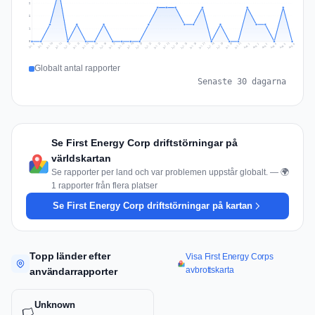
2
2
1
0
Jul 15
Jul 18
Jul 31
Jul 21
Jul 24
Jul 11
Jul 14
Jul 27
Jul 30
Jul 17
Jul 20
Jul 23
Jul 10
Jul 13
Jul 26
Jul 29
Jul 16
Jul 19
Jul 22
Jul 12
Jul 25
Jul 28
Aug 1
Aug 4
Jul 9
Aug 3
Jul 8
Aug 6
Aug 2
Aug 5
Globalt antal rapporter
Senaste 30 dagarna
Se First Energy Corp driftstörningar på
världskartan
Se rapporter per land och var problemen uppstår globalt. — 🌍
1 rapporter från flera platser
Se First Energy Corp driftstörningar på kartan
Topp länder efter
Visa First Energy Corps
avbrottskarta
användarrapporter
Unknown
🏳️