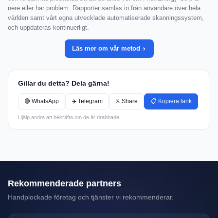
nere eller har problem. Rapporter samlas in från användare över hela
världen samt vårt egna utvecklade automatiserade skanningssystem,
och uppdateras kontinuerligt.
Läs mer om vår metod
Gillar du detta? Dela gärna!
🟢 WhatsApp
✈️ Telegram
𝕏 Share
📋 Kopiera länk
Hjälp andra att bekräfta om de är drabbade.
Rekommenderade partners
Handplockade företag och tjänster vi rekommenderar.