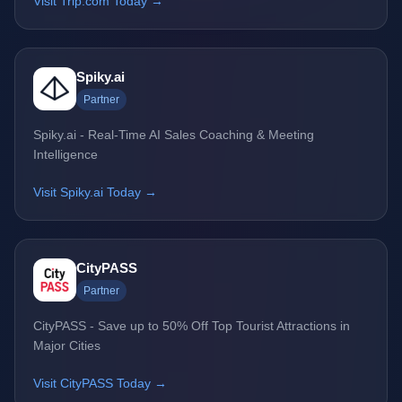
Visit Trip.com Today →
Spiky.ai
Partner
Spiky.ai - Real-Time AI Sales Coaching & Meeting
Intelligence
Visit Spiky.ai Today →
CityPASS
Partner
CityPASS - Save up to 50% Off Top Tourist Attractions in
Major Cities
Visit CityPASS Today →