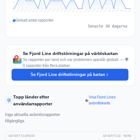
1
0
Jul 15
Jul 18
Jul 31
Jul 21
Jul 24
Jul 11
Jul 14
Jul 27
Jul 30
Jul 17
Jul 20
Jul 23
Jul 10
Jul 13
Jul 26
Jul 29
Jul 16
Jul 19
Jul 22
Jul 12
Jul 25
Jul 28
Aug 1
Aug 4
Jul 9
Aug 3
Jul 8
Aug 6
Aug 2
Aug 5
Globalt antal rapporter
Senaste 30 dagarna
Se Fjord Line driftstörningar på världskartan
Se rapporter per land och var problemen uppstår globalt. — 🌍
0 rapporter från flera platser
Se Fjord Line driftstörningar på kartan
Topp länder efter
Visa Fjord Lines
avbrottskarta
användarrapporter
Inga aktuella avbrottsrapporter
tillgängliga.
ADVERTISEMENT
ADVERTISE HERE