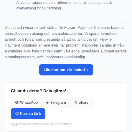
Användarrapporterade problem kombinerat med automatisk
övervakning för full täckning.
Denna sida visar aktuell status för Flywire Payment Solutions baserat
på realtidsövervakning och användarrapporter. Vi spårar svarstider,
avbrott och försämrad prestanda så att du alltid vet om Flywire
Payment Solutions är nere eller har problem. Rapporter samlas in från
användare över hela världen samt vårt egna utvecklade automatiserade
skanningssystem, och uppdateras kontinuerligt.
Läs mer om vår metod
Gillar du detta? Dela gärna!
🟢 WhatsApp
✈️ Telegram
𝕏 Share
📋 Kopiera länk
Hjälp andra att bekräfta om de är drabbade.