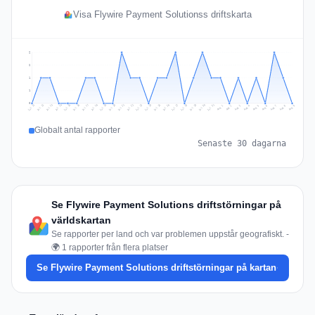
Visa Flywire Payment Solutionss driftskarta
2
2
1
1
0
Jul 18
Jul 21
Jul 24
Jul 11
Jul 27
Jul 14
Jul 17
Jul 30
Jul 20
Jul 23
Jul 26
Jul 13
Jul 16
Jul 29
Jul 19
Jul 22
Jul 25
Jul 12
Jul 15
Jul 28
Jul 31
Aug 4
Aug 7
Aug 3
Aug 6
Aug 9
Aug 2
Aug 5
Aug 8
Aug 1
Globalt antal rapporter
Senaste 30 dagarna
Se Flywire Payment Solutions driftstörningar på
världskartan
Se rapporter per land och var problemen uppstår geografiskt. -
🌍 1 rapporter från flera platser
Se Flywire Payment Solutions driftstörningar på kartan