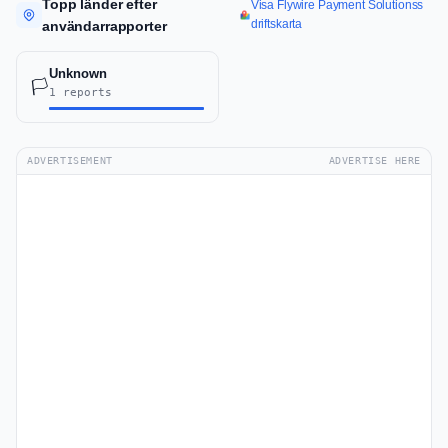
Topp länder efter
Visa Flywire Payment Solutionss
driftskarta
användarrapporter
Unknown
🏳️
1 reports
ADVERTISEMENT
ADVERTISE HERE