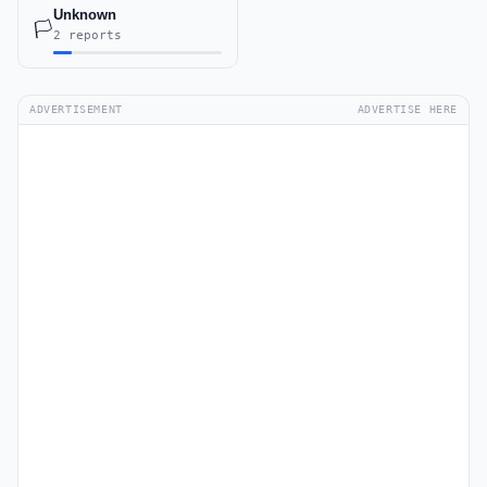
Unknown
🏳️
2 reports
ADVERTISEMENT
ADVERTISE HERE