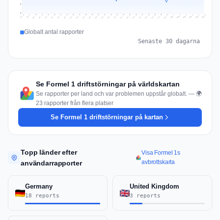
8
0
Jul 15
Jul 18
Jul 31
Jul 21
Jul 24
Jul 11
Jul 14
Jul 27
Jul 30
Jul 17
Jul 20
Jul 23
Jul 10
Jul 13
Jul 26
Jul 29
Jul 16
Jul 19
Jul 22
Jul 12
Jul 25
Jul 28
Aug 1
Aug 4
Jul 9
Aug 3
Jul 8
Aug 6
Aug 2
Aug 5
Globalt antal rapporter
Senaste 30 dagarna
Se Formel 1 driftstörningar på världskartan
Se rapporter per land och var problemen uppstår globalt. — 🌍
23 rapporter från flera platser
Se Formel 1 driftstörningar på kartan
Topp länder efter
Visa Formel 1s
avbrottskarta
användarrapporter
Germany
United Kingdom
18 reports
3 reports