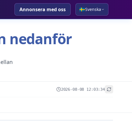
Annonsera med oss
🇸🇪
Svenska
tan nedanför
ellan
2026-08-08 12:03:34
+
−
Leaflet
|
© OpenStreetMap contributors