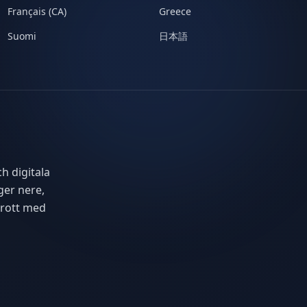
Français (CA)
Greece
Suomi
日本語
h digitala
ger nere,
brott med