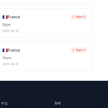
🇫🇷
France
1 Report
Dijon
2026-08-07
🇫🇷
France
1 Report
Tours
2026-08-07
中文
हिन्दी