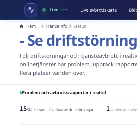
Live
Live avbrottskarta
Blä
Hem
Franceinfo
Status
- Se driftstörnin
Följ driftstörningar och tjänsteavbrott i real
onlinetjänster har problem, upptäck rapport
flera platser världen över.
Problem och avbrottsrapporter i realtid
15
1
Städer som påverkas av driftstörningar
Länder som påve