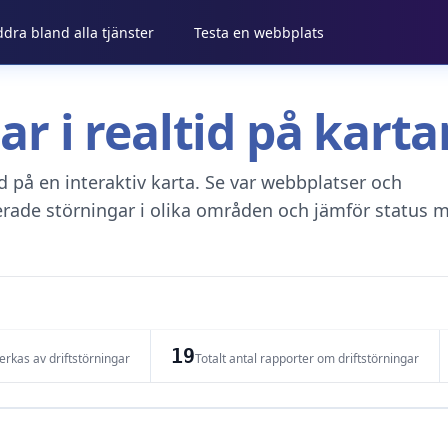
ddra bland alla tjänster
Testa en webbplats
gar i realtid på kar
tid på en interaktiv karta. Se var webbplatser och
erade störningar i olika områden och jämför status m
19
rkas av driftstörningar
Totalt antal rapporter om driftstörningar