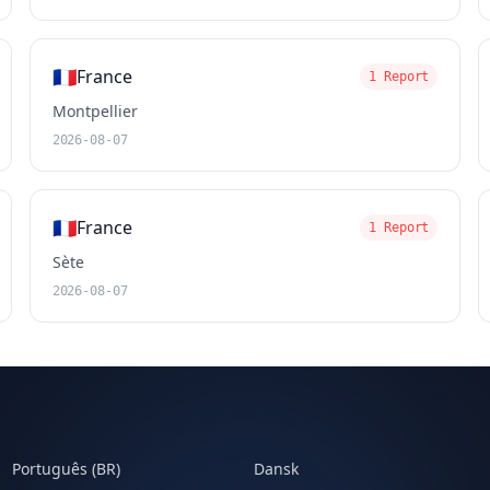
🇫🇷
France
1 Report
Montpellier
2026-08-07
🇫🇷
France
1 Report
Sète
2026-08-07
Português (BR)
Dansk