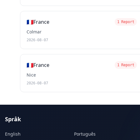
🇫🇷
France
1 Report
Colmar
2026-08-07
🇫🇷
France
1 Report
Nice
2026-08-07
Språk
English
Português