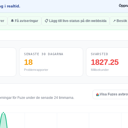
g i realtid.
Öppn
rer
🔔 Få aviseringar
📋 Lägg till live-status på din webbsida
↗ Besök
SENASTE 30 DAGARNA
SVARSTID
18
1827.25
Problemrapporter
Millisekunder
Visa Fuzes avbro
örningar för Fuze under de senaste 24 timmarna.