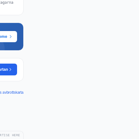
dagarna
rome
artan
s avbrottskarta
RTISE HERE