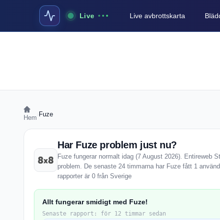
Live
Live avbrottskarta
Blädd
›
Fuze
Hem
Har Fuze problem just nu?
Fuze fungerar normalt idag (7 August 2026). Entireweb Sta
problem. De senaste 24 timmarna har Fuze fått 1 använd
rapporter är 0 från Sverige
Allt fungerar smidigt med Fuze!
Senaste rapport: för 12 timmar sedan