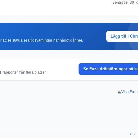
Senaste 30 
Lägg till i Ch
r att se status, realtidsvarningar när något går ner.
Se Fuze driftstörningar på k
rapporter från flera platser
Visa Fuze
ADVE