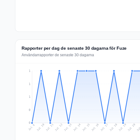
Rapporter per dag de senaste 30 dagarna för Fuze
Användarrapporter de senaste 30 dagarna
1
1
1
0
0
Jul 18
Ju
Jul 11
Jul 14
Jul 17
Jul 20
Jul 10
Jul 13
Jul 16
Jul 19
Jul 12
Jul 15
Jul 9