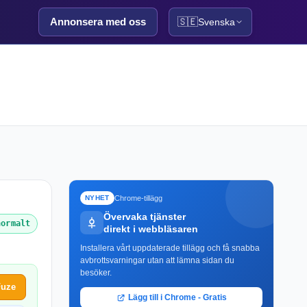
Annonsera med oss
🇸🇪
Svenska
Chrome-tillägg
NYHET
Övervaka tjänster
normalt
direkt i webbläsaren
Installera vårt uppdaterade tillägg och få snabba
avbrottsvarningar utan att lämna sidan du
besöker.
Fuze
Lägg till i Chrome - Gratis