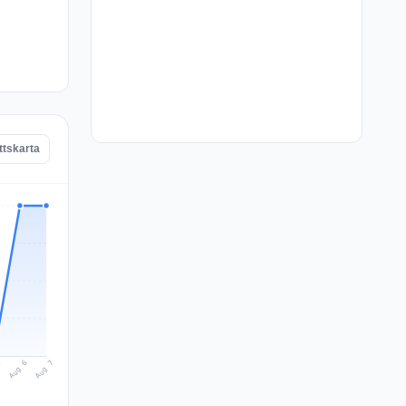
ttskarta
Aug 7
Aug 6
5