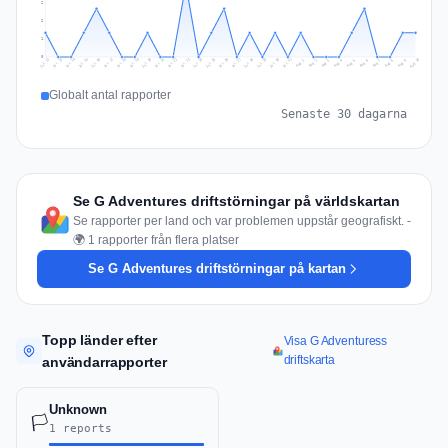
2
2
1
0
Jul 19
Jul 22
Jul 25
Jul 12
Jul 28
Aug 10
Jul 15
Jul 18
Jul 31
Jul 21
Jul 24
Jul 27
Jul 14
Jul 17
Jul 30
Jul 20
Jul 23
Jul 26
Jul 13
Jul 16
Jul 29
Aug 5
Aug 8
Aug 1
Aug 4
Aug 7
Aug 3
Aug 6
Aug 9
Aug 2
Globalt antal rapporter
Senaste 30 dagarna
Se G Adventures driftstörningar på världskartan
Se rapporter per land och var problemen uppstår geografiskt. -
🌍 1 rapporter från flera platser
Se G Adventures driftstörningar på kartan
Topp länder efter
Visa G Adventuress
driftskarta
användarrapporter
Unknown
🏳️
1 reports