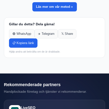
Läs mer om vår metod
Gillar du detta? Dela gärna!
🟢 WhatsApp
✈️ Telegram
𝕏 Share
📋 Kopiera länk
Hjälp andra att bekräfta om de är drabbade.
Rekommenderade partners
Handplockade företag och tjänster vi rekommenderar.
LiveSEO