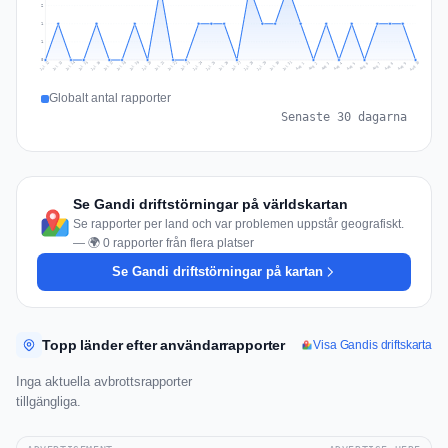
2
1
1
0
Jul 19
Jul 22
Jul 25
Jul 12
Jul 28
Aug 10
Jul 15
Jul 18
Jul 31
Jul 21
Jul 24
Jul 27
Jul 14
Jul 17
Jul 30
Jul 20
Jul 23
Jul 26
Jul 13
Jul 16
Jul 29
Aug 5
Aug 8
Aug 1
Aug 4
Aug 7
Aug 3
Aug 6
Aug 9
Aug 2
Globalt antal rapporter
Senaste 30 dagarna
Se Gandi driftstörningar på världskartan
Se rapporter per land och var problemen uppstår geografiskt.
— 🌍 0 rapporter från flera platser
Se Gandi driftstörningar på kartan
Topp länder efter användarrapporter
Visa Gandis driftskarta
Inga aktuella avbrottsrapporter
tillgängliga.