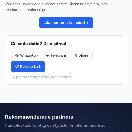
vårt egna utvecklade automatiserade skanningssystem, och
uppdateras kontinuerligt.
Läs mer om vår metod
Gillar du detta? Dela gärna!
🟢 WhatsApp
✈️ Telegram
𝕏 Share
📋 Kopiera länk
Hjälp andra att bekräfta om de är drabbade.
Rekommenderade partners
Handplockade företag och tjänster vi rekommenderar.