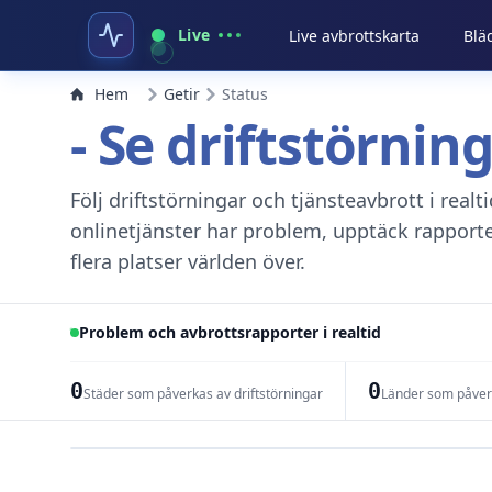
Live
Live avbrottskarta
Blä
Hem
Getir
Status
- Se driftstörnin
Följ driftstörningar och tjänsteavbrott i real
onlinetjänster har problem, upptäck rapport
flera platser världen över.
Problem och avbrottsrapporter i realtid
0
0
Städer som påverkas av driftstörningar
Länder som påverk