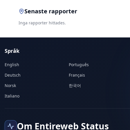
Senaste rapporter
Inga rapporter hittades.
Språk
English
Português
Deutsch
Français
Norsk
한국어
Italiano
Om Entireweb Status