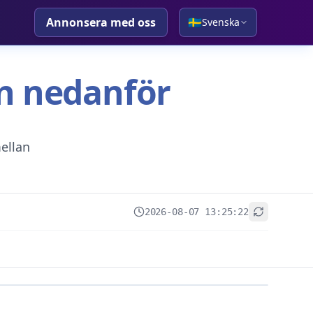
Annonsera med oss
🇸🇪
Svenska
tan nedanför
ellan
2026-08-07 13:25:22
+
−
Leaflet
|
© OpenStreetMap contributors