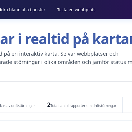
ddra bland alla tjänster
Testa en webbplats
gar i realtid på kar
tid på en interaktiv karta. Se var webbplatser och
erade störningar i olika områden och jämför status m
2
as av driftstörningar
Totalt antal rapporter om driftstörningar