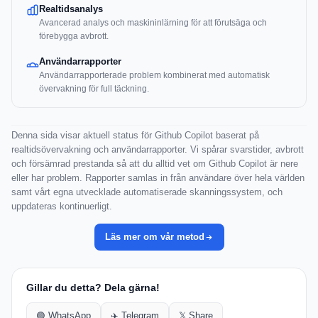
Realtidsanalys
Avancerad analys och maskininlärning för att förutsäga och
förebygga avbrott.
Användarrapporter
Användarrapporterade problem kombinerat med automatisk
övervakning för full täckning.
Denna sida visar aktuell status för Github Copilot baserat på
realtidsövervakning och användarrapporter. Vi spårar svarstider, avbrott
och försämrad prestanda så att du alltid vet om Github Copilot är nere
eller har problem. Rapporter samlas in från användare över hela världen
samt vårt egna utvecklade automatiserade skanningssystem, och
uppdateras kontinuerligt.
Läs mer om vår metod
Gillar du detta? Dela gärna!
🟢 WhatsApp
✈️ Telegram
𝕏 Share