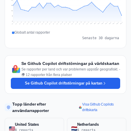
21
16
11
5
0
Jul 18
Jul 21
Jul 24
Jul 11
Jul 27
Jul 14
Jul 17
Jul 30
Jul 20
Jul 23
Jul 26
Jul 13
Jul 16
Jul 29
Jul 19
Jul 22
Jul 25
Jul 12
Jul 15
Jul 28
Jul 31
Aug 4
Aug 7
Aug 3
Aug 6
Aug 9
Aug 2
Aug 5
Aug 8
Aug 1
Globalt antal rapporter
Senaste 30 dagarna
Se Github Copilot driftstörningar på världskartan
Se rapporter per land och var problemen uppstår geografiskt. -
🌍 12 rapporter från flera platser
Se Github Copilot driftstörningar på kartan
Topp länder efter
Visa Github Copilots
driftskarta
användarrapporter
United States
Netherlands
8 reports
4 reports