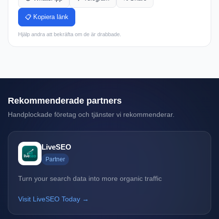
📋 Kopiera länk
Hjälp andra att bekräfta om de är drabbade.
Rekommenderade partners
Handplockade företag och tjänster vi rekommenderar.
LiveSEO
Partner
Turn your search data into more organic traffic
Visit LiveSEO Today →