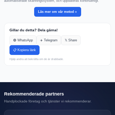
automatiserade skanningssystem, och uppdateras kontinuerligt.
Läs mer om vår metod
Gillar du detta? Dela gärna!
🟢 WhatsApp
✈️ Telegram
𝕏 Share
📋 Kopiera länk
Hjälp andra att bekräfta om de är drabbade.
Rekommenderade partners
Handplockade företag och tjänster vi rekommenderar.