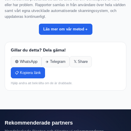
eller har problem. Rapporter samlas in från användare över hela världen
samt vårt egna utvecklade automatiserade skanningssystem, och
uppdateras kontinuerligt.
Läs mer om vår metod
Gillar du detta? Dela gärna!
🟢 WhatsApp
✈️ Telegram
𝕏 Share
📋 Kopiera länk
Hjälp andra att bekräfta om de är drabbade.
Rekommenderade partners