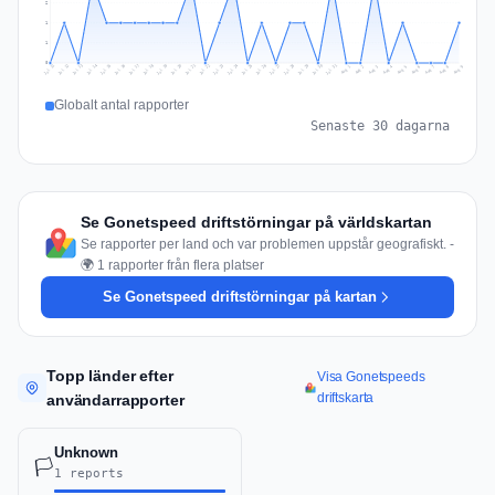
2
1
1
0
Jul 18
Jul 21
Jul 24
Jul 11
Jul 27
Jul 14
Jul 17
Jul 30
Jul 20
Jul 23
Jul 26
Jul 13
Jul 16
Jul 29
Jul 19
Jul 22
Jul 25
Jul 12
Jul 15
Jul 28
Jul 31
Aug 4
Aug 7
Aug 3
Aug 6
Aug 9
Aug 2
Aug 5
Aug 8
Aug 1
Globalt antal rapporter
Senaste 30 dagarna
Se Gonetspeed driftstörningar på världskartan
Se rapporter per land och var problemen uppstår geografiskt. -
🌍 1 rapporter från flera platser
Se Gonetspeed driftstörningar på kartan
Topp länder efter
Visa Gonetspeeds
driftskarta
användarrapporter
Unknown
🏳️
1 reports