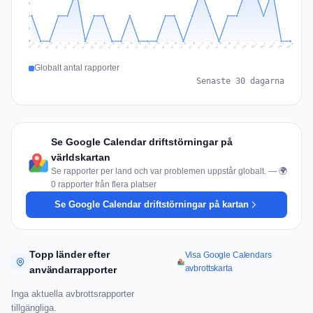
2
1
1
0
Jul 15
Jul 18
Jul 31
Jul 21
Jul 24
Jul 11
Jul 14
Jul 27
Jul 30
Jul 17
Jul 20
Jul 23
Jul 10
Jul 13
Jul 26
Jul 29
Jul 16
Jul 19
Jul 22
Jul 12
Jul 25
Jul 28
Aug 1
Aug 4
Jul 9
Aug 3
Jul 8
Aug 6
Aug 2
Aug 5
Globalt antal rapporter
Senaste 30 dagarna
Se Google Calendar driftstörningar på
världskartan
Se rapporter per land och var problemen uppstår globalt. — 🌍
0 rapporter från flera platser
Se Google Calendar driftstörningar på kartan
Topp länder efter
Visa Google Calendars
avbrottskarta
användarrapporter
Inga aktuella avbrottsrapporter
tillgängliga.