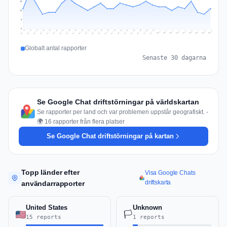
15
10
5
0
Jul 18
Jul 21
Jul 24
Jul 11
Jul 27
Jul 14
Jul 17
Jul 30
Jul 20
Jul 23
Jul 26
Jul 13
Jul 16
Jul 29
Jul 19
Jul 22
Jul 25
Jul 12
Jul 15
Jul 28
Jul 31
Aug 4
Aug 7
Aug 3
Aug 6
Aug 9
Aug 2
Aug 5
Aug 8
Aug 1
Globalt antal rapporter
Senaste 30 dagarna
Se Google Chat driftstörningar på världskartan
Se rapporter per land och var problemen uppstår geografiskt. -
🌍 16 rapporter från flera platser
Se Google Chat driftstörningar på kartan
Topp länder efter
Visa Google Chats
driftskarta
användarrapporter
United States
Unknown
🏳️
15 reports
1 reports