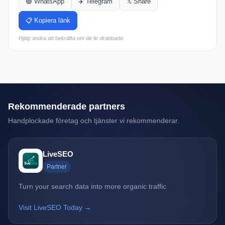
🟢 WhatsApp
✈️ Telegram
𝕏 Share
📋 Kopiera länk
Hjälp andra att bekräfta om de är drabbade.
Rekommenderade partners
Handplockade företag och tjänster vi rekommenderar.
LiveSEO
Partner
Turn your search data into more organic traffic
Visit LiveSEO Today →