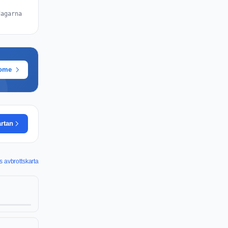
dagarna
rome
rtan
avbrottskarta