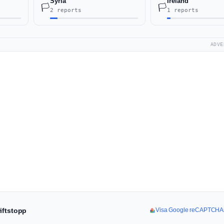
Syria
Ireland
🏳️
🏳️
2 reports
1 reports
ADVE
iftstopp
Visa Google reCAPTCHAs 