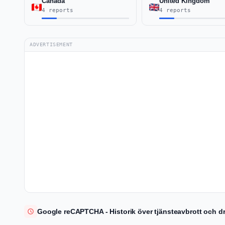
Canada
United Kingdom
4 reports
4 reports
ADVERTISEMENT
Google reCAPTCHA - Historik över tjänsteavbrott och dr