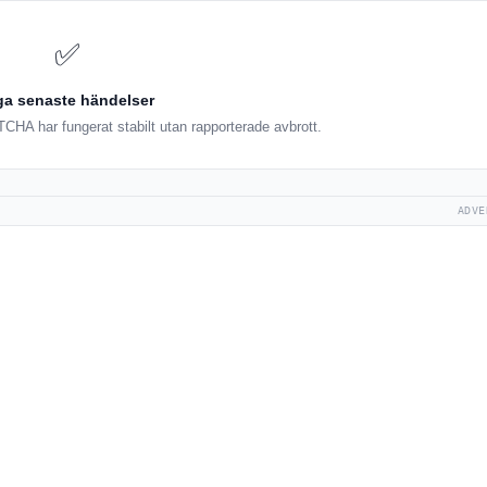
✅
ga senaste händelser
HA har fungerat stabilt utan rapporterade avbrott.
ADVE