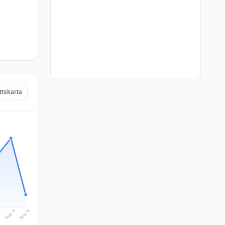
tskarta
Aug 6
Aug 5
4