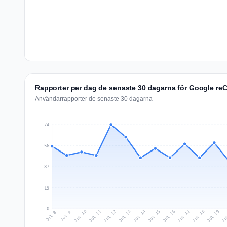
Rapporter per dag de senaste 30 dagarna för Google r
Användarrapporter de senaste 30 dagarna
74
56
37
19
0
Jul 17
Ju
Jul 10
Jul 13
Jul 16
Jul 19
Jul 12
Jul 15
Jul 18
Jul 11
Jul 14
Jul 8
Jul 9