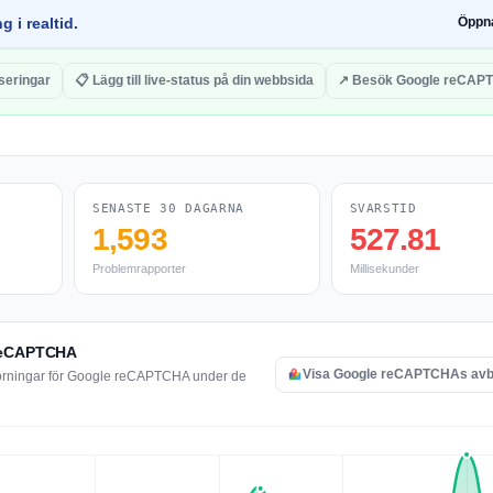
g i realtid.
Öppn
iseringar
📋 Lägg till live-status på din webbsida
↗ Besök Google reCAP
SENASTE 30 DAGARNA
SVARSTID
1,593
527.81
Problemrapporter
Millisekunder
 reCAPTCHA
Visa Google reCAPTCHAs avb
störningar för Google reCAPTCHA under de