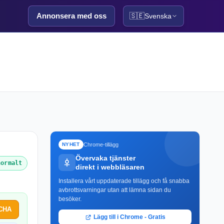
Annonsera med oss
🇸🇪
Svenska
Chrome-tillägg
NYHET
Övervaka tjänster
normalt
direkt i webbläsaren
Installera vårt uppdaterade tillägg och få snabba
avbrottsvarningar utan att lämna sidan du
besöker.
TCHA
Lägg till i Chrome - Gratis