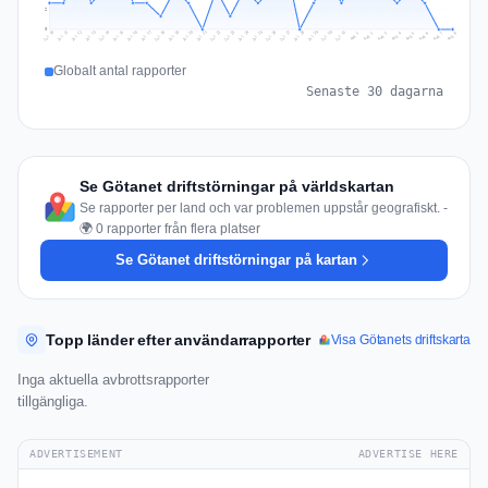
2
0
Jul 17
Jul 20
Jul 23
Jul 10
Jul 26
Jul 13
Jul 16
Jul 29
Jul 19
Jul 22
Jul 25
Jul 12
Jul 15
Jul 28
Jul 31
Jul 18
Jul 21
Jul 24
Jul 11
Jul 14
Jul 27
Jul 30
Aug 3
Aug 6
Aug 2
Aug 5
Aug 8
Aug 1
Aug 4
Aug 7
Globalt antal rapporter
Senaste 30 dagarna
Se Götanet driftstörningar på världskartan
Se rapporter per land och var problemen uppstår geografiskt. -
🌍 0 rapporter från flera platser
Se Götanet driftstörningar på kartan
Topp länder efter användarrapporter
Visa Götanets driftskarta
Inga aktuella avbrottsrapporter
tillgängliga.
ADVERTISEMENT
ADVERTISE HERE