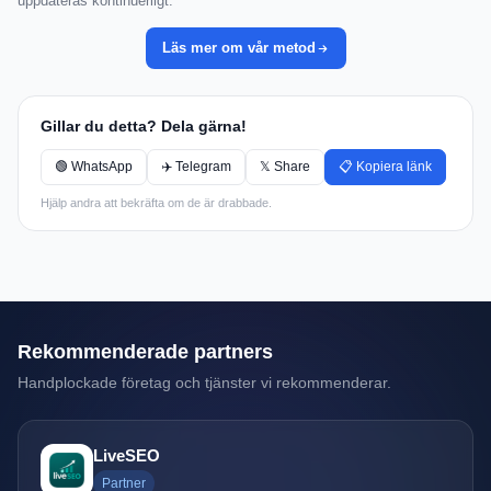
uppdateras kontinuerligt.
Läs mer om vår metod
Gillar du detta? Dela gärna!
🟢 WhatsApp
✈️ Telegram
𝕏 Share
📋 Kopiera länk
Hjälp andra att bekräfta om de är drabbade.
Rekommenderade partners
Handplockade företag och tjänster vi rekommenderar.
LiveSEO
Partner