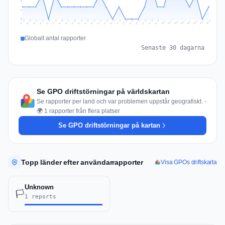
2
1
0
Jul 17
Jul 20
Jul 23
Jul 10
Jul 26
Jul 13
Jul 16
Jul 29
Jul 19
Jul 22
Jul 25
Jul 12
Jul 15
Jul 28
Jul 31
Jul 18
Jul 21
Jul 24
Jul 11
Jul 14
Jul 27
Jul 30
Aug 3
Aug 6
Aug 2
Aug 5
Aug 8
Aug 1
Aug 4
Aug 7
Globalt antal rapporter
Senaste 30 dagarna
Se GPO driftstörningar på världskartan
Se rapporter per land och var problemen uppstår geografiskt. -
🌍 1 rapporter från flera platser
Se GPO driftstörningar på kartan
Topp länder efter användarrapporter
Visa GPOs driftskarta
Unknown
🏳️
1 reports